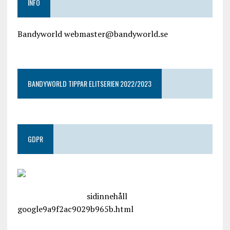
INFO
Bandyworld webmaster@bandyworld.se
google9a9f2ac9029b965b.html
BANDYWORLD TIPPAR ELITSERIEN 2022/2023
GDPR
google.com, pub-4487550053079833, DIRECT,
f08c47fec0942fa0
sidinnehåll
google9a9f2ac9029b965b.html