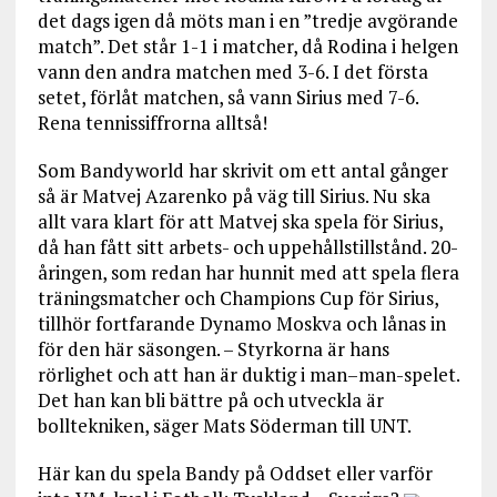
det dags igen då möts man i en ”tredje avgörande
match”. Det står 1-1 i matcher, då Rodina i helgen
vann den andra matchen med 3-6. I det första
setet, förlåt matchen, så vann Sirius med 7-6.
Rena tennissiffrorna alltså!
Som Bandyworld har skrivit om ett antal gånger
så är Matvej Azarenko på väg till Sirius. Nu ska
allt vara klart för att Matvej ska spela för Sirius,
då han fått sitt arbets- och uppehållstillstånd. 20-
åringen, som redan har hunnit med att spela flera
träningsmatcher och Champions Cup för Sirius,
tillhör fortfarande Dynamo Moskva och lånas in
för den här säsongen. – Styrkorna är hans
rörlighet och att han är duktig i man–man-spelet.
Det han kan bli bättre på och utveckla är
bolltekniken, säger Mats Söderman till UNT.
Här kan du spela Bandy på Oddset eller varför