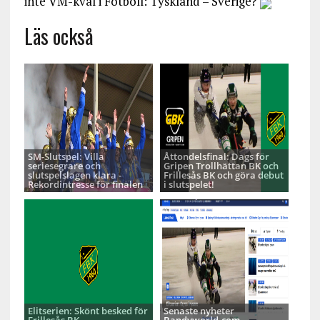
inte VM-kval i Fotboll: Tyskland – Sverige?
Läs också
SM-Slutspel: Villa
Åttondelsfinal: Dags för
seriesegrare och
Gripen Trollhättan BK och
slutspelslagen klara -
Frillesås BK och göra debut
Rekordintresse för finalen
i slutspelet!
Elitserien: Skönt besked för
Senaste nyheter