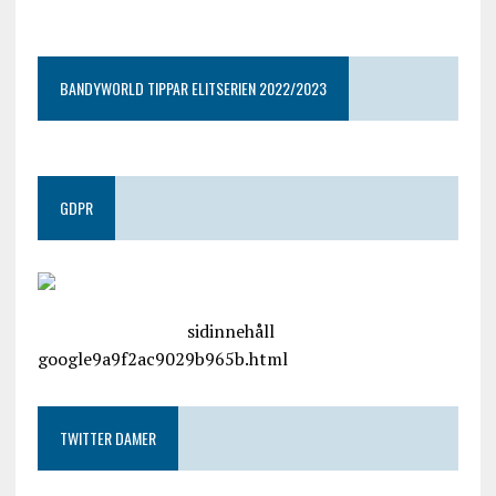
google9a9f2ac9029b965b.html
BANDYWORLD TIPPAR ELITSERIEN 2022/2023
GDPR
google.com, pub-4487550053079833, DIRECT,
f08c47fec0942fa0
sidinnehåll
google9a9f2ac9029b965b.html
TWITTER DAMER