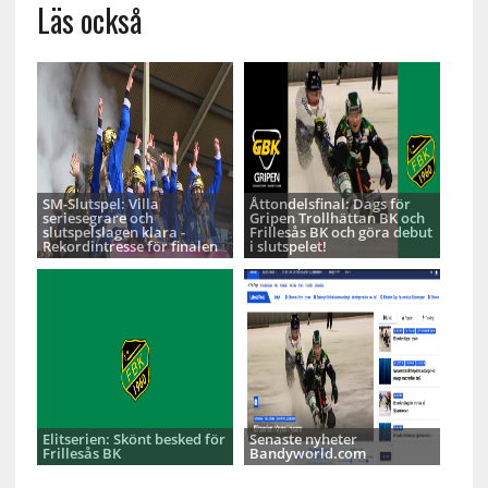
Läs också
SM-Slutspel: Villa
Åttondelsfinal: Dags för
seriesegrare och
Gripen Trollhättan BK och
slutspelslagen klara -
Frillesås BK och göra debut
Rekordintresse för finalen
i slutspelet!
Elitserien: Skönt besked för
Senaste nyheter
Frillesås BK
Bandyworld.com