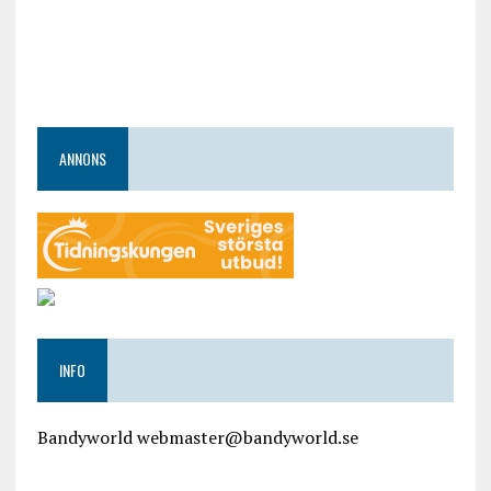
ANNONS
INFO
Bandyworld webmaster@bandyworld.se
google9a9f2ac9029b965b.html