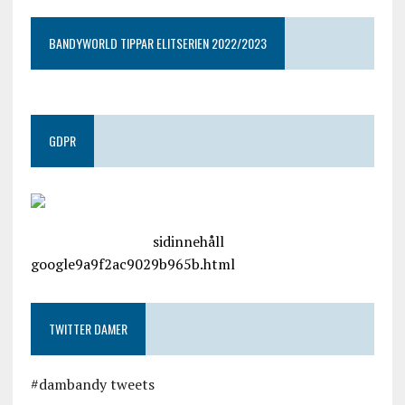
BANDYWORLD TIPPAR ELITSERIEN 2022/2023
GDPR
google.com, pub-4487550053079833, DIRECT,
f08c47fec0942fa0
sidinnehåll
google9a9f2ac9029b965b.html
TWITTER DAMER
#dambandy tweets