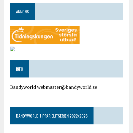
ANNONS
INFO
Bandyworld webmaster@bandyworld.se
google9a9f2ac9029b965b.html
BANDYWORLD TIPPAR ELITSERIEN 2022/2023