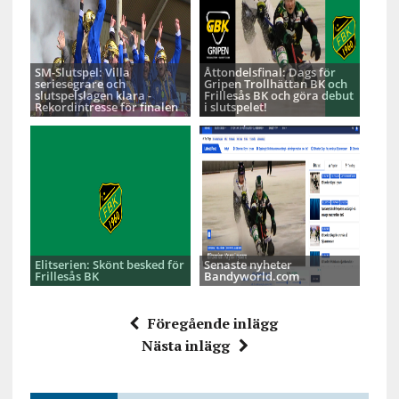
SM-Slutspel: Villa
Åttondelsfinal: Dags för
seriesegrare och
Gripen Trollhättan BK och
slutspelslagen klara -
Frillesås BK och göra debut
Rekordintresse för finalen
i slutspelet!
Elitserien: Skönt besked för
Senaste nyheter
Frillesås BK
Bandyworld.com
Föregående inlägg
Nästa inlägg