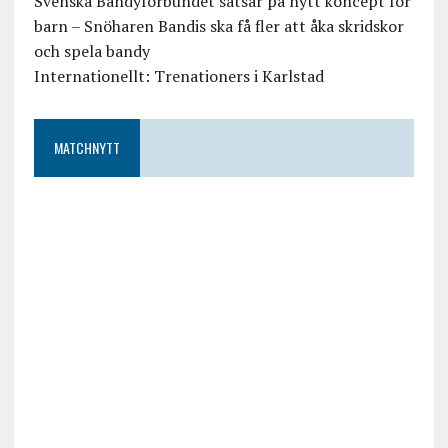
Svenska Bandyförbundet satsar på nytt koncept för
barn – Snöharen Bandis ska få fler att åka skridskor
och spela bandy
Internationellt: Trenationers i Karlstad
MATCHNYTT