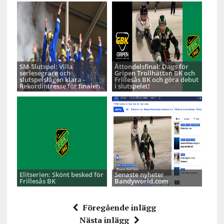
SM-Slutspel: Villa
Åttondelsfinal: Dags för
seriesegrare och
Gripen Trollhättan BK och
slutspelslagen klara -
Frillesås BK och göra debut
Rekordintresse för finalen
i slutspelet!
Elitserien: Skönt besked för
Senaste nyheter
Frillesås BK
Bandyworld.com
Föregående inlägg
Nästa inlägg