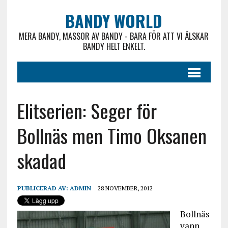
BANDY WORLD
MERA BANDY, MASSOR AV BANDY - BARA FÖR ATT VI ÄLSKAR
BANDY HELT ENKELT.
Elitserien: Seger för
Bollnäs men Timo Oksanen
skadad
PUBLICERAD AV:
ADMIN
28 NOVEMBER, 2012
Bollnäs
vann