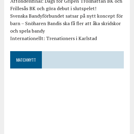
Åttondelsfinal: Dags för Gripen Trollhättan BK och
Frillesås BK och göra debut i slutspelet!
Svenska Bandyförbundet satsar på nytt koncept för
barn – Snöharen Bandis ska få fler att åka skridskor
och spela bandy
Internationellt: Trenationers i Karlstad
MATCHNYTT