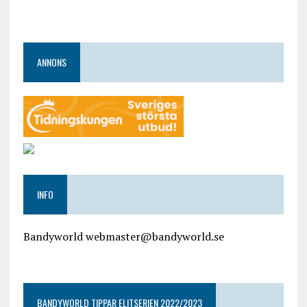
ANNONS
INFO
Bandyworld webmaster@bandyworld.se
google9a9f2ac9029b965b.html
BANDYWORLD TIPPAR ELITSERIEN 2022/2023