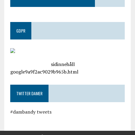
GDPR
google.com, pub-4487550053079833, DIRECT,
f08c47fec0942fa0
sidinnehåll
google9a9f2ac9029b965b.html
TWITTER DAMER
#dambandy tweets