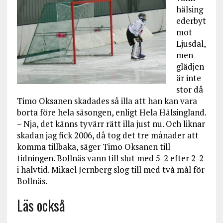
hälsing
ederbyt
mot
Ljusdal,
men
glädjen
är inte
stor då
Timo Oksanen skadades så illa att han kan vara
borta före hela säsongen, enligt Hela Hälsingland.
– Nja, det känns tyvärr rätt illa just nu. Och liknar
skadan jag fick 2006, då tog det tre månader att
komma tillbaka, säger Timo Oksanen till
tidningen. Bollnäs vann till slut med 5-2 efter 2-2
i halvtid. Mikael Jernberg slog till med två mål för
Bollnäs.
Läs också