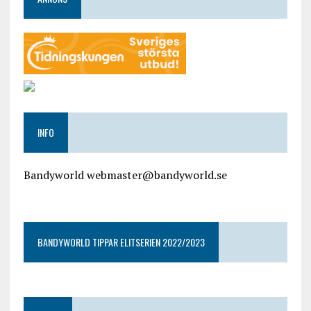
INFO
Bandyworld webmaster@bandyworld.se
google9a9f2ac9029b965b.html
BANDYWORLD TIPPAR ELITSERIEN 2022/2023