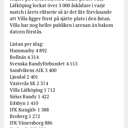
Lidköping lockat över 3 000 åskådare i varje
match i årets elitserie så är det lite förvånande
att Villa ligger först på sjätte plats i den listan.
Villa har nog hellre publiken i arenan än bakom
datorn förstås.
Listan per idag:
Hammarby 4 892
Bollnäs 4 314
Svenska Bandyförbundet 4 153
Sandvikens AIK 3 400
Ljusdal 2 401
Västerås SK 2 374
Villa Lidköping 1 712
Sirius Bandy 1 422
Edsbyn 1 410
IFK Kungälv 1 388
Broberg 1 272
IFK Vänersborg 886