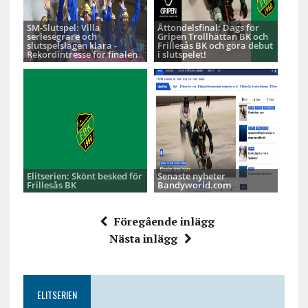
SM-Slutspel: Villa
Åttondelsfinal: Dags för
seriesegrare och
Gripen Trollhättan BK och
slutspelslagen klara -
Frillesås BK och göra debut
Rekordintresse för finalen
i slutspelet!
Elitserien: Skönt besked för
Senaste nyheter
Frillesås BK
Bandyworld.com
Föregående inlägg
Nästa inlägg
ELITSERIEN