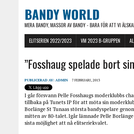
BANDY WORLD
MERA BANDY, MASSOR AV BANDY - BARA FÖR ATT VI ÄLSKAR
ELITSERIEN 2022/2023
VM 2023 B-GRUPPEN
A
”Fosshaug spelade bort si
PUBLICERAD AV:
ADMIN
7 FEBRUARI, 2013
I går försvann Pelle Fosshaugs moderklubbs chans 
tillbaka på Tunets IP för att möta sin moderklub
Borlänge St Tunaas största bandyspelare genom 
mitten av 80-talet. Igår lämnade Pelle Borlänge 
sista möjlighet att nå elitseriekvalet.