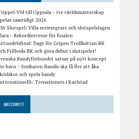
rippel-VM till Uppsala – tre världsmästerskap
pelas samtidigt 2026
M-Slutspel: Villa seriesegrare och slutspelslagen
lara – Rekordintresse för finalen
ttondelsfinal: Dags för Gripen Trollhättan BK
ch Frillesås BK och göra debut i slutspelet!
Svenska Bandyförbundet satsar på nytt koncept
ör barn – Snöharen Bandis ska få fler att åka
kridskor och spela bandy
nternationellt: Trenationers i Karlstad
MATCHNYTT