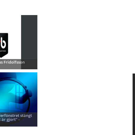
s Fridolfsson
ferfönstret stängt
 är gjort" -