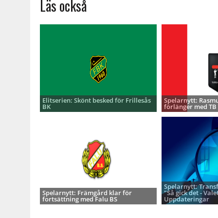
Läs också
Elitserien: Skönt besked för Frillesås
Spelarnytt: Rasmu
BK
förlänger med TB
Spelarnytt: Trans
Spelarnytt: Främgård klar för
"Så gick det - Valet
fortsättning med Falu BS
Uppdateringar