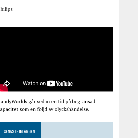
hilips
BandyWorlds går sedan en tid på begränsad
apacitet som en följd av olyckshändelse.
SENASTE INLÄGGEN