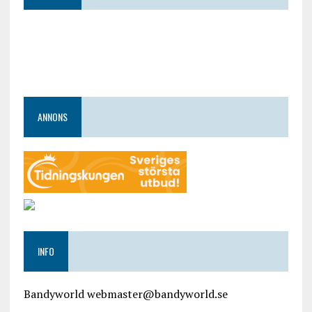
ANNONS
INFO
Bandyworld webmaster@bandyworld.se
google9a9f2ac9029b965b.html