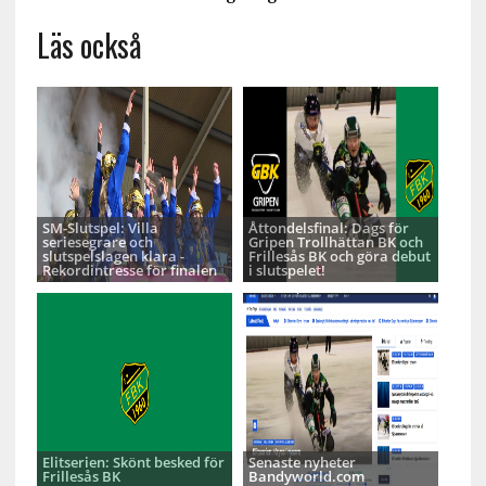
Läs också
SM-Slutspel: Villa
Åttondelsfinal: Dags för
seriesegrare och
Gripen Trollhättan BK och
slutspelslagen klara -
Frillesås BK och göra debut
Rekordintresse för finalen
i slutspelet!
Elitserien: Skönt besked för
Senaste nyheter
Frillesås BK
Bandyworld.com