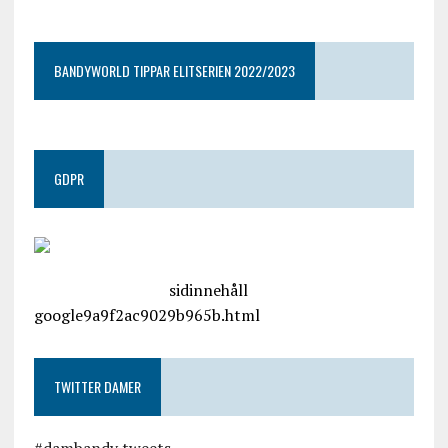
BANDYWORLD TIPPAR ELITSERIEN 2022/2023
GDPR
google.com, pub-4487550053079833, DIRECT,
f08c47fec0942fa0
sidinnehåll
google9a9f2ac9029b965b.html
TWITTER DAMER