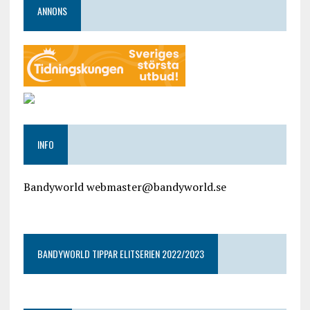
ANNONS
INFO
Bandyworld webmaster@bandyworld.se
google9a9f2ac9029b965b.html
BANDYWORLD TIPPAR ELITSERIEN 2022/2023