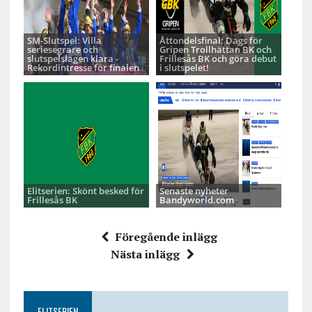
SM-Slutspel: Villa
Åttondelsfinal: Dags för
seriesegrare och
Gripen Trollhättan BK och
slutspelslagen klara -
Frillesås BK och göra debut
Rekordintresse för finalen
i slutspelet!
Elitserien: Skönt besked för
Senaste nyheter
Frillesås BK
Bandyworld.com
Föregående inlägg
Nästa inlägg
ELITSERIEN