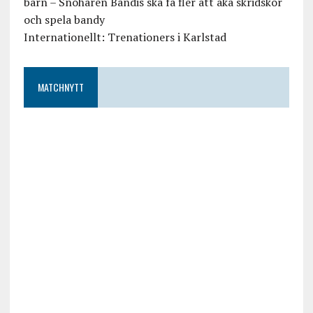
barn – Snöharen Bandis ska få fler att åka skridskor
och spela bandy
Internationellt: Trenationers i Karlstad
MATCHNYTT