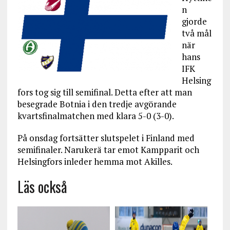
n
gjorde
två mål
när
hans
IFK
Helsing
fors tog sig till semifinal. Detta efter att man
besegrade Botnia i den tredje avgörande
kvartsfinalmatchen med klara 5-0 (3-0).
På onsdag fortsätter slutspelet i Finland med
semifinaler. Narukerä tar emot Kampparit och
Helsingfors inleder hemma mot Akilles.
Läs också