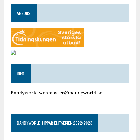
ANNONS
INFO
Bandyworld webmaster@bandyworld.se
google9a9f2ac9029b965b.html
BANDYWORLD TIPPAR ELITSERIEN 2022/2023