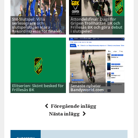
SM-Slutspel: Villa
Åttondelsfinal: Dags för
seriesegrare och
Gripen Trollhättan BK och
slutspelslagen klara -
Frillesås BK och göra debut
Rekordintresse för finalen
i slutspelet!
Elitserien: Skönt besked för
Senaste nyheter
Frillesås BK
Bandyworld.com
Föregående inlägg
Nästa inlägg