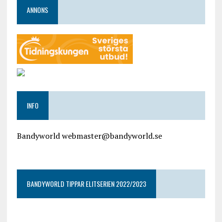
ANNONS
INFO
Bandyworld webmaster@bandyworld.se
google9a9f2ac9029b965b.html
BANDYWORLD TIPPAR ELITSERIEN 2022/2023