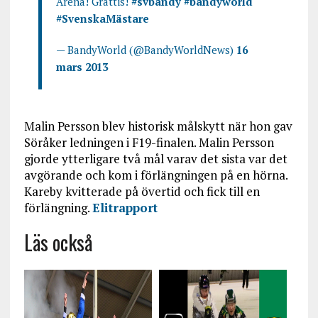
Arena! Grattis!
#svbandy
#bandyworld
#SvenskaMästare
— BandyWorld (@BandyWorldNews)
16
mars 2013
Malin Persson blev historisk målskytt när hon gav
Söråker ledningen i F19-finalen. Malin Persson
gjorde ytterligare två mål varav det sista var det
avgörande och kom i förlängningen på en hörna.
Kareby kvitterade på övertid och fick till en
förlängning.
Elitrapport
Läs också