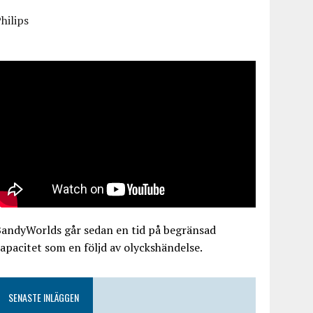
hilips
BandyWorlds går sedan en tid på begränsad
apacitet som en följd av olyckshändelse.
SENASTE INLÄGGEN