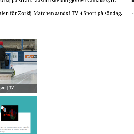
orkij på straff. Maxim Iskeldin gjorde tvåmålsskytt.
en för Zorkij. Matchen sänds i TV 4 Sport på söndag.
-
on | TV