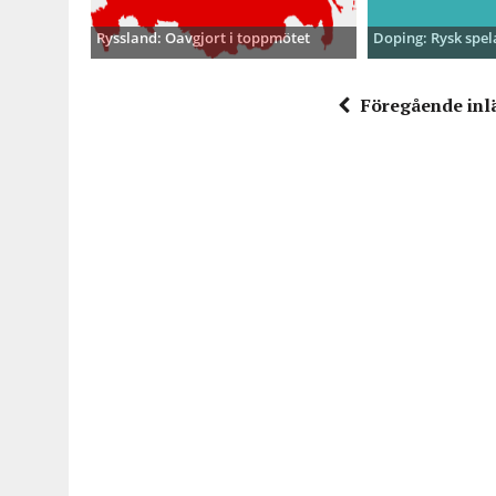
Ryssland: Oavgjort i toppmötet
Doping: Rysk spel
Föregående inl