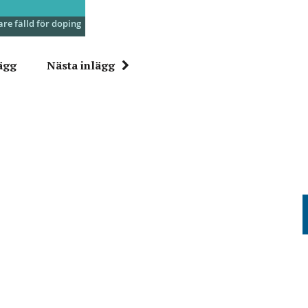
are fälld för doping
ägg
Nästa inlägg