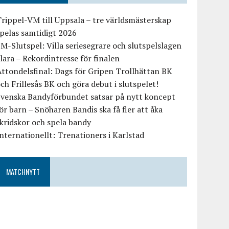
rippel-VM till Uppsala – tre världsmästerskap
pelas samtidigt 2026
M-Slutspel: Villa seriesegrare och slutspelslagen
lara – Rekordintresse för finalen
ttondelsfinal: Dags för Gripen Trollhättan BK
ch Frillesås BK och göra debut i slutspelet!
Svenska Bandyförbundet satsar på nytt koncept
ör barn – Snöharen Bandis ska få fler att åka
kridskor och spela bandy
nternationellt: Trenationers i Karlstad
MATCHNYTT