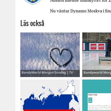
Nilsson inledde målskyttet för Z
Nu väntar Dynamo Moskva i final
Läs också
BandyWorld Morgon Söndag | TV
Bandyworld Morg