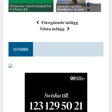
Elitserien: Skönt besked för
Senaste nyheter
Frillesås BK
Bandyworld.com
Föregående inlägg
Nästa inlägg
ELITSERIEN