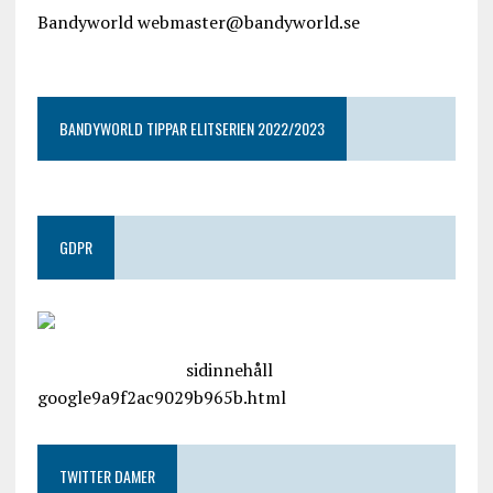
Bandyworld webmaster@bandyworld.se
google9a9f2ac9029b965b.html
BANDYWORLD TIPPAR ELITSERIEN 2022/2023
GDPR
google.com, pub-4487550053079833, DIRECT,
f08c47fec0942fa0
sidinnehåll
google9a9f2ac9029b965b.html
TWITTER DAMER