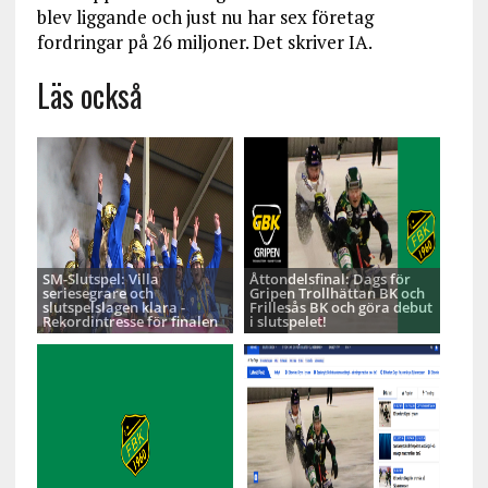
blev liggande och just nu har sex företag
fordringar på 26 miljoner. Det skriver IA.
Läs också
SM-Slutspel: Villa
Åttondelsfinal: Dags för
seriesegrare och
Gripen Trollhättan BK och
slutspelslagen klara -
Frillesås BK och göra debut
Rekordintresse för finalen
i slutspelet!