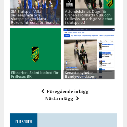
SM-Slutspel: Villa
Åttondelsfinal: Dags för
seriesegrare och
Gripen Trollhättan BK och
slutspelslagen klara -
Frillesås BK och göra debut
Rekordintresse för finalen
i slutspelet!
Elitserien: Skönt besked för
Senaste nyheter
Frillesås BK
Bandyworld.com
Föregående inlägg
Nästa inlägg
ELITSERIEN