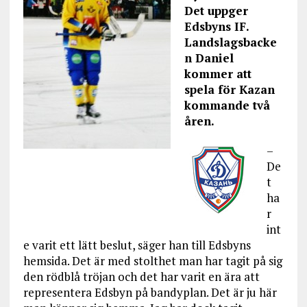
Det uppger
Edsbyns IF.
Landslagsbacke
n Daniel
kommer att
spela för Kazan
kommande två
åren.
–
De
t
ha
r
int
e varit ett lätt beslut, säger han till Edsbyns
hemsida. Det är med stolthet man har tagit på sig
den rödblå tröjan och det har varit en ära att
representera Edsbyn på bandyplan. Det är ju här