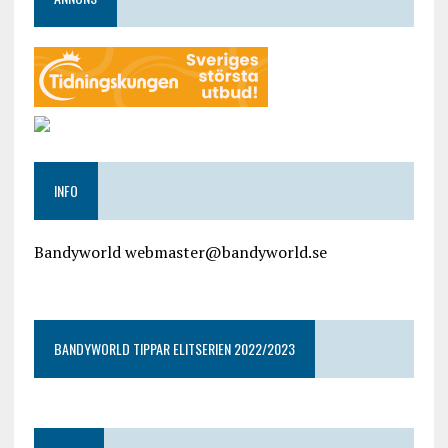
INFO
Bandyworld webmaster@bandyworld.se
google9a9f2ac9029b965b.html
BANDYWORLD TIPPAR ELITSERIEN 2022/2023