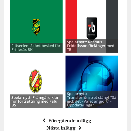
Spelarnytt: Rasmus
Elitserien: Skönt besked för
Fridolfsson förlänger med
Frillesås BK
TB
Spelarnytt:
Spelarnytt: Främgård klar
Transferfönstret stängt "Så
för fortsättning med Falu
gick det - Valet är gjort" -
BS
Uppdateringar
Föregående inlägg
Nästa inlägg