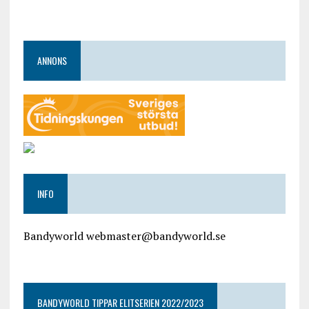
ANNONS
INFO
Bandyworld webmaster@bandyworld.se
google9a9f2ac9029b965b.html
BANDYWORLD TIPPAR ELITSERIEN 2022/2023