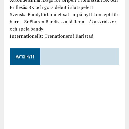
Åttondelsfinal: Dags för Gripen Trollhättan BK och
Frillesås BK och göra debut i slutspelet!
Svenska Bandyförbundet satsar på nytt koncept för
barn – Snöharen Bandis ska få fler att åka skridskor
och spela bandy
Internationellt: Trenationers i Karlstad
MATCHNYTT