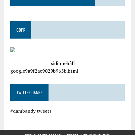
GDPR
google.com, pub-4487550053079833, DIRECT,
f08c47fec0942fa0
sidinnehåll
google9a9f2ac9029b965b.html
TWITTER DAMER
#dambandy tweets