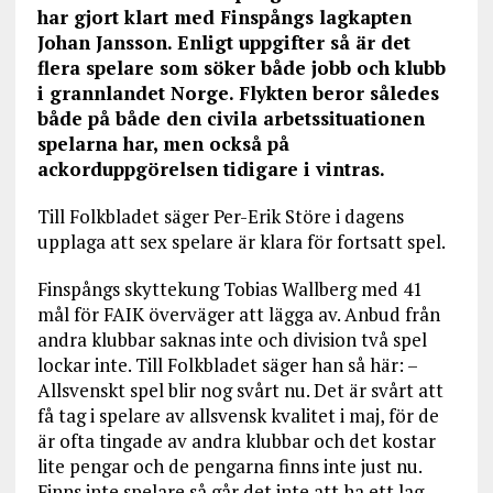
har gjort klart med Finspångs lagkapten
Johan Jansson. Enligt uppgifter så är det
flera spelare som söker både jobb och klubb
i grannlandet Norge. Flykten beror således
både på både den civila arbetssituationen
spelarna har, men också på
ackorduppgörelsen tidigare i vintras.
Till Folkbladet säger Per-Erik Störe i dagens
upplaga att sex spelare är klara för fortsatt spel.
Finspångs skyttekung Tobias Wallberg med 41
mål för FAIK överväger att lägga av. Anbud från
andra klubbar saknas inte och division två spel
lockar inte. Till Folkbladet säger han så här: –
Allsvenskt spel blir nog svårt nu. Det är svårt att
få tag i spelare av allsvensk kvalitet i maj, för de
är ofta tingade av andra klubbar och det kostar
lite pengar och de pengarna finns inte just nu.
Finns inte spelare så går det inte att ha ett lag.