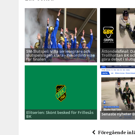
SM-Slutspel: Villa seriesegrare och
Åttondelsfinal: D
slutspelslagen klara - Rekordintresse
Trollhättan BK oc
för finalen
göra debut i sluts
Elitserien: Skönt besked för Frillesås
Senaste nyheter
BK
Föregående inl