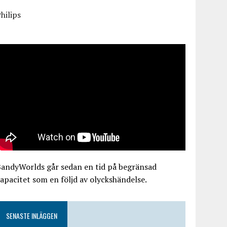
hilips
BandyWorlds går sedan en tid på begränsad
apacitet som en följd av olyckshändelse.
SENASTE INLÄGGEN