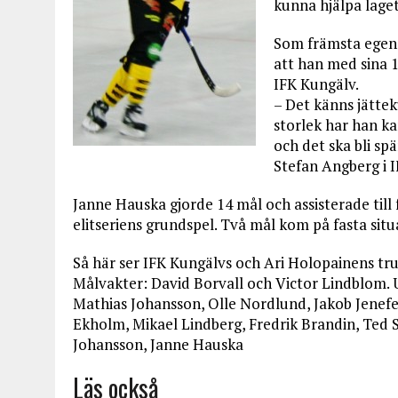
kunna hjälpa lage
Som främsta egens
att han med sina 1
IFK Kungälv.
– Det känns jättek
storlek har han ka
och det ska bli sp
Stefan Angberg i 
Janne Hauska gjorde 14 mål och assisterade till
elitseriens grundspel. Två mål kom på fasta sit
Så här ser IFK Kungälvs och Ari Holopainens tru
Målvakter: David Borvall och Victor Lindblom.
Mathias Johansson, Olle Nordlund, Jakob Jenef
Ekholm, Mikael Lindberg, Fredrik Brandin, Ted S
Johansson, Janne Hauska
Läs också