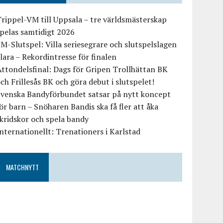
rippel-VM till Uppsala – tre världsmästerskap
pelas samtidigt 2026
M-Slutspel: Villa seriesegrare och slutspelslagen
lara – Rekordintresse för finalen
ttondelsfinal: Dags för Gripen Trollhättan BK
ch Frillesås BK och göra debut i slutspelet!
Svenska Bandyförbundet satsar på nytt koncept
ör barn – Snöharen Bandis ska få fler att åka
kridskor och spela bandy
nternationellt: Trenationers i Karlstad
MATCHNYTT