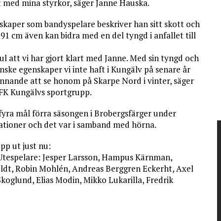
t med mina styrkor, säger Janne Hauska.
kaper som bandyspelare beskriver han sitt skott och
91 cm även kan bidra med en del tyngd i anfallet till
ul att vi har gjort klart med Janne. Med sin tyngd och
nske egenskaper vi inte haft i Kungälv på senare år
ännande att se honom på Skarpe Nord i vinter, säger
IFK Kungälvs sportgrupp.
 fyra mål förra säsongen i Brobergsfärger under
uationer och det var i samband med hörna.
pp ut just nu:
 Utespelare: Jesper Larsson, Hampus Kärnman,
eldt, Robin Mohlén, Andreas Berggren Eckerht, Axel
koglund, Elias Modin, Mikko Lukarilla, Fredrik