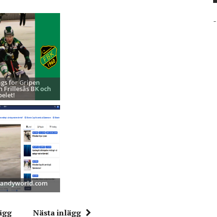
-
ags för Gripen
h Frillesås BK och
pelet!
 Bandyworld.com
ägg
Nästa inlägg