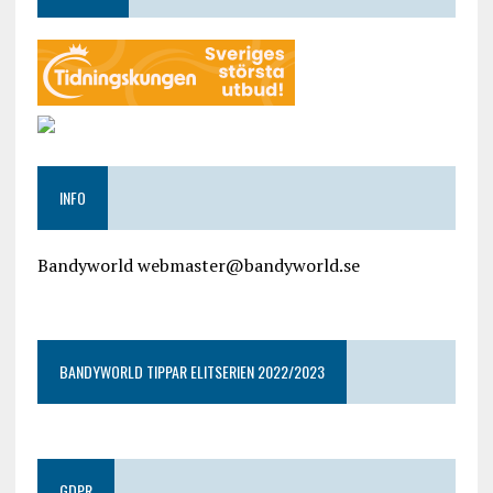
INFO
Bandyworld webmaster@bandyworld.se
google9a9f2ac9029b965b.html
BANDYWORLD TIPPAR ELITSERIEN 2022/2023
GDPR