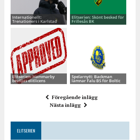
Internationellt:
Elitserien: Skönt besked för
Trenationers i Karlstad
Frillesås BK
Elitserien: Hammarby
Spelarnytt: Backman
beviljas elitlicens
lämnar Falu BS för Boltic
Föregående inlägg
Nästa inlägg
ELITSERIEN