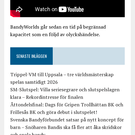
BandyWorlds går sedan en tid på begränsad
kapacitet som en följd av olyckshändelse.
SENASTE INLÄGGEN
Trippel-VM till Uppsala – tre världsmästerskap
spelas samtidigt 2026
SM-Slutspel: Villa seriesegrare och slutspelslagen
klara – Rekordintresse för finalen
Åttondelsfinal: Dags för Gripen Trollhättan BK och
Frillesås BK och göra debut i slutspelet!
Svenska Bandyförbundet satsar på nytt koncept för
barn – Snöharen Bandis ska få fler att åka skridskor
och spela bandy