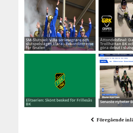
SM-Slutspel: Villa seriesegrare och
Åttondelsfinal: D
slutspelslagen klara - Rekordintresse
Trollhättan BK oc
för finalen
göra debut i sluts
Elitserien: Skönt besked för Frillesås
Senaste nyheter
BK
Föregående inl