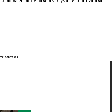
lt semifinalen mot Villa som var lysande för att vara så
kov, Sandviken