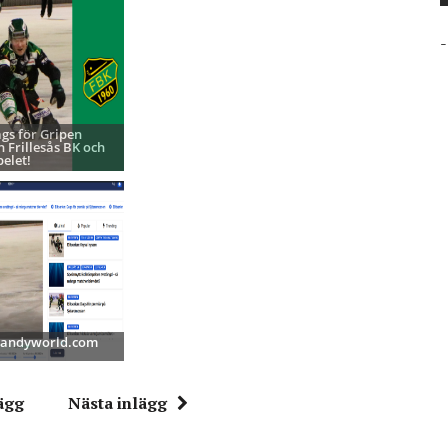
-
ags för Gripen
h Frillesås BK och
pelet!
 Bandyworld.com
ägg
Nästa inlägg