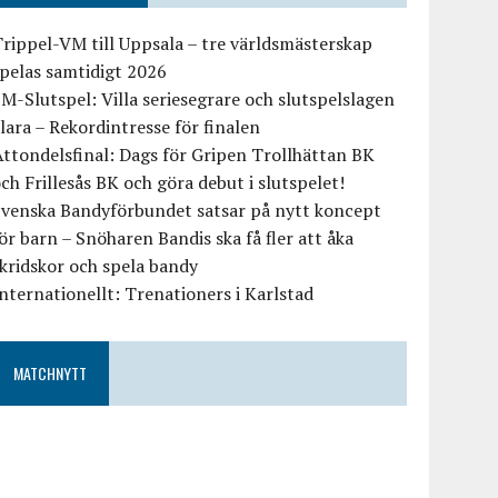
rippel-VM till Uppsala – tre världsmästerskap
pelas samtidigt 2026
M-Slutspel: Villa seriesegrare och slutspelslagen
lara – Rekordintresse för finalen
ttondelsfinal: Dags för Gripen Trollhättan BK
ch Frillesås BK och göra debut i slutspelet!
Svenska Bandyförbundet satsar på nytt koncept
ör barn – Snöharen Bandis ska få fler att åka
kridskor och spela bandy
nternationellt: Trenationers i Karlstad
MATCHNYTT