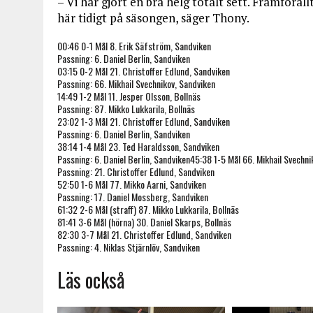
– Vi har gjort en bra helg totalt sett. Framföral
här tidigt på säsongen, säger Thony.
00:46 0-1 Mål 8. Erik Säfström, Sandviken
Passning: 6. Daniel Berlin, Sandviken
03:15 0-2 Mål 21. Christoffer Edlund, Sandviken
Passning: 66. Mikhail Svechnikov, Sandviken
14:49 1-2 Mål 11. Jesper Olsson, Bollnäs
Passning: 87. Mikko Lukkarila, Bollnäs
23:02 1-3 Mål 21. Christoffer Edlund, Sandviken
Passning: 6. Daniel Berlin, Sandviken
38:14 1-4 Mål 23. Ted Haraldsson, Sandviken
Passning: 6. Daniel Berlin, Sandviken45:38 1-5 Mål 66. Mikhail Svechni
Passning: 21. Christoffer Edlund, Sandviken
52:50 1-6 Mål 77. Mikko Aarni, Sandviken
Passning: 17. Daniel Mossberg, Sandviken
61:32 2-6 Mål (straff) 87. Mikko Lukkarila, Bollnäs
81:41 3-6 Mål (hörna) 30. Daniel Skarps, Bollnäs
82:30 3-7 Mål 21. Christoffer Edlund, Sandviken
Passning: 4. Niklas Stjärnlöv, Sandviken
Läs också