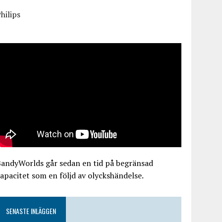
hilips
BandyWorlds går sedan en tid på begränsad
apacitet som en följd av olyckshändelse.
SENASTE INLÄGGEN