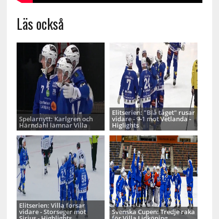
Läs också
Elitserien: "Blå tåget" rusar
Spelarnytt: Karlgren och
vidare - 9-1 mot Vetlanda -
Härndahl lämnar Villa
Higlights
Elitserien: Villa forsar
vidare - Storseger mot
Svenska Cupen: Tredje raka
Sirius - Highlights
för Villa Lidköping