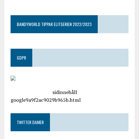
google9a9f2ac9029b965b.html
BANDYWORLD TIPPAR ELITSERIEN 2022/2023
GDPR
google.com, pub-4487550053079833, DIRECT,
f08c47fec0942fa0
sidinnehåll
google9a9f2ac9029b965b.html
TWITTER DAMER