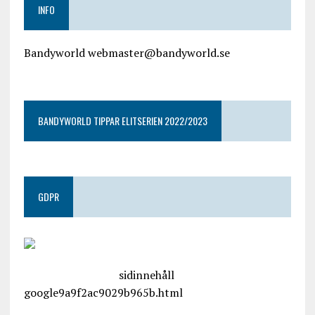
INFO
Bandyworld webmaster@bandyworld.se
google9a9f2ac9029b965b.html
BANDYWORLD TIPPAR ELITSERIEN 2022/2023
GDPR
google.com, pub-4487550053079833, DIRECT,
f08c47fec0942fa0
sidinnehåll
google9a9f2ac9029b965b.html