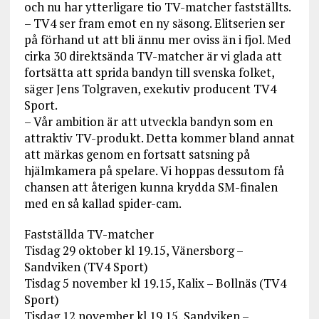
och nu har ytterligare tio TV-matcher fastställts.
– TV4 ser fram emot en ny säsong. Elitserien ser
på förhand ut att bli ännu mer oviss än i fjol. Med
cirka 30 direktsända TV-matcher är vi glada att
fortsätta att sprida bandyn till svenska folket,
säger Jens Tolgraven, exekutiv producent TV4
Sport.
– Vår ambition är att utveckla bandyn som en
attraktiv TV-produkt. Detta kommer bland annat
att märkas genom en fortsatt satsning på
hjälmkamera på spelare. Vi hoppas dessutom få
chansen att återigen kunna krydda SM-finalen
med en så kallad spider-cam.
Fastställda TV-matcher
Tisdag 29 oktober kl 19.15, Vänersborg –
Sandviken (TV4 Sport)
Tisdag 5 november kl 19.15, Kalix – Bollnäs (TV4
Sport)
Tisdag 12 november kl 19.15, Sandviken –