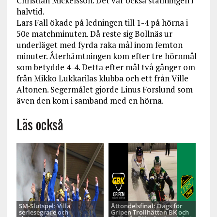
Christian Mickelsson. Det var också ställningen i
halvtid.
Lars Fall ökade på ledningen till 1-4 på hörna i
50e matchminuten. Då reste sig Bollnäs ur
underläget med fyrda raka mål inom femton
minuter. Återhämtningen kom efter tre hörnmål
som betydde 4-4. Detta efter mål två gånger om
från Mikko Lukkarilas klubba och ett från Ville
Altonen. Segermålet gjorde Linus Forslund som
även den kom i samband med en hörna.
Läs också
SM-Slutspel: Villa
Åttondelsfinal: Dags för
seriesegrare och
Gripen Trollhättan BK och