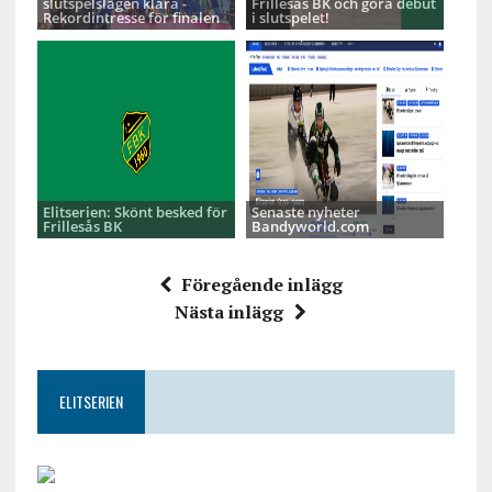
slutspelslagen klara -
Frillesås BK och göra debut
Rekordintresse för finalen
i slutspelet!
Elitserien: Skönt besked för
Senaste nyheter
Frillesås BK
Bandyworld.com
Föregående inlägg
Nästa inlägg
ELITSERIEN