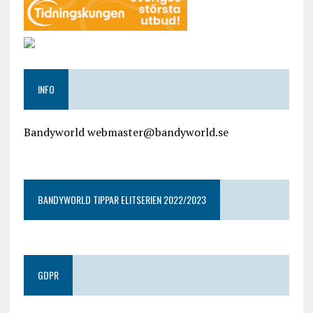
INFO
Bandyworld webmaster@bandyworld.se
google9a9f2ac9029b965b.html
BANDYWORLD TIPPAR ELITSERIEN 2022/2023
GDPR