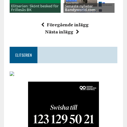
Elitserien: Skönt besked för
Senaste nyheter
Frillesås BK
Bandyworld.com
Föregående inlägg
Nästa inlägg
ELITSERIEN