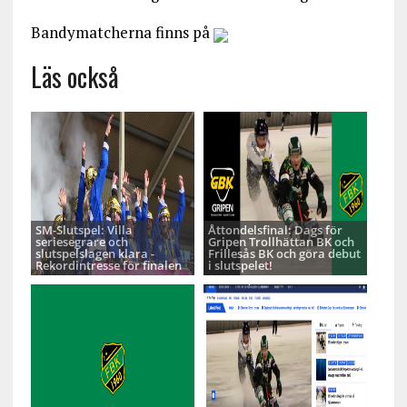
Bandymatcherna finns på
Läs också
SM-Slutspel: Villa
Åttondelsfinal: Dags för
seriesegrare och
Gripen Trollhättan BK och
slutspelslagen klara -
Frillesås BK och göra debut
Rekordintresse för finalen
i slutspelet!