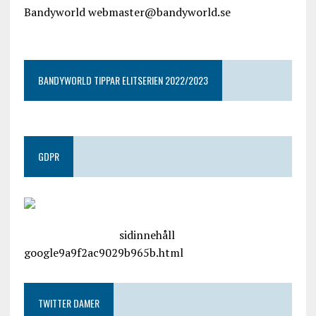
Bandyworld webmaster@bandyworld.se
google9a9f2ac9029b965b.html
BANDYWORLD TIPPAR ELITSERIEN 2022/2023
GDPR
google.com, pub-4487550053079833, DIRECT,
f08c47fec0942fa0
sidinnehåll
google9a9f2ac9029b965b.html
TWITTER DAMER