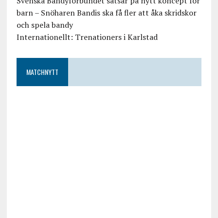
Svenska Bandyförbundet satsar på nytt koncept för
barn – Snöharen Bandis ska få fler att åka skridskor
och spela bandy
Internationellt: Trenationers i Karlstad
MATCHNYTT