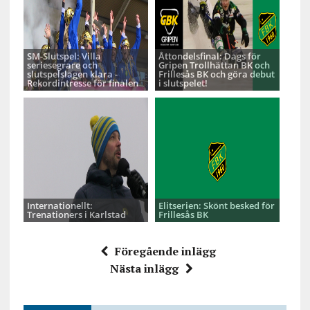
SM-Slutspel: Villa
Åttondelsfinal: Dags för
seriesegrare och
Gripen Trollhättan BK och
slutspelslagen klara -
Frillesås BK och göra debut
Rekordintresse för finalen
i slutspelet!
Internationellt:
Elitserien: Skönt besked för
Trenationers i Karlstad
Frillesås BK
Föregående inlägg
Nästa inlägg