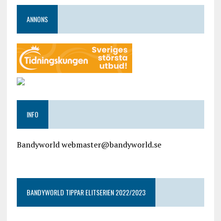
ANNONS
INFO
Bandyworld webmaster@bandyworld.se
google9a9f2ac9029b965b.html
BANDYWORLD TIPPAR ELITSERIEN 2022/2023