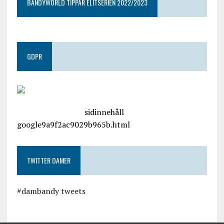
BANDYWORLD TIPPAR ELITSERIEN 2022/2023
GDPR
google.com, pub-4487550053079833, DIRECT,
f08c47fec0942fa0
sidinnehåll
google9a9f2ac9029b965b.html
TWITTER DAMER
#dambandy tweets