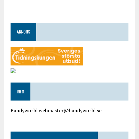
ANNONS
INFO
Bandyworld webmaster@bandyworld.se
google9a9f2ac9029b965b.html