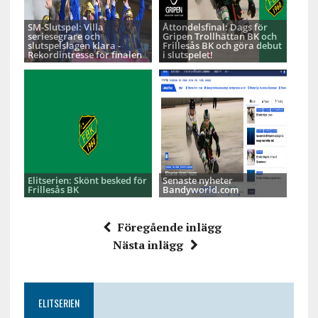
SM-Slutspel: Villa
Åttondelsfinal: Dags för
seriesegrare och
Gripen Trollhättan BK och
slutspelslagen klara -
Frillesås BK och göra debut
Rekordintresse för finalen
i slutspelet!
Elitserien: Skönt besked för
Senaste nyheter
Frillesås BK
Bandyworld.com
Föregående inlägg
Nästa inlägg
ELITSERIEN