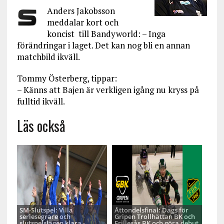
Anders Jakobsson
meddalar kort och
koncist till Bandyworld: – Inga
förändringar i laget. Det kan nog bli en annan
matchbild ikväll.
Tommy Österberg, tippar:
– Känns att Bajen är verkligen igång nu kryss på
fulltid ikväll.
Läs också
SM-Slutspel: Villa
Åttondelsfinal: Dags för
seriesegrare och
Gripen Trollhättan BK och
slutspelslagen klara -
Frillesås BK och göra debut