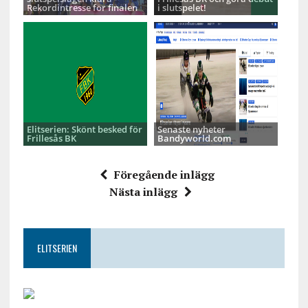
Rekordintresse för finalen
i slutspelet!
Elitserien: Skönt besked för
Senaste nyheter
Frillesås BK
Bandyworld.com
Föregående inlägg
Nästa inlägg
ELITSERIEN