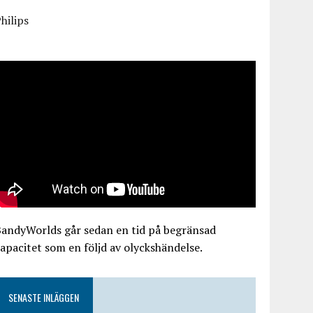
hilips
BandyWorlds går sedan en tid på begränsad
apacitet som en följd av olyckshändelse.
SENASTE INLÄGGEN