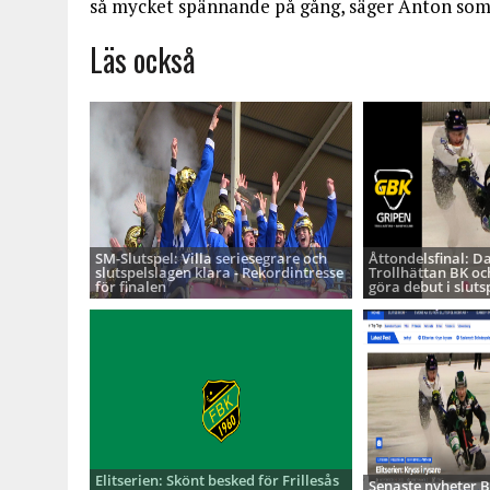
så mycket spännande på gång, säger Anton som fy
Läs också
SM-Slutspel: Villa seriesegrare och
Åttondelsfinal: D
slutspelslagen klara - Rekordintresse
Trollhättan BK oc
för finalen
göra debut i sluts
Elitserien: Skönt besked för Frillesås
Senaste nyheter