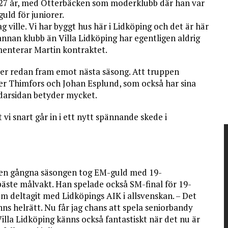
 27 år, med Otterbäcken som moderklubb där han var
ld för juniorer.
ag ville. Vi har byggt hus här i Lidköping och det är här
 annan klubb än Villa Lidköping har egentligen aldrig
menterar Martin kontraktet.
er redan fram emot nästa säsong. Att truppen
er Thimfors och Johan Esplund, som också har sina
darsidan betyder mycket.
vi snart går in i ett nytt spännande skede i
den gångna säsongen tog EM-guld med 19-
 bäste målvakt. Han spelade också SM-final för 19-
om deltagit med Lidköpings AIK i allsvenskan. – Det
ns helrätt. Nu får jag chans att spela seniorbandy
Villa Lidköping känns också fantastiskt när det nu är