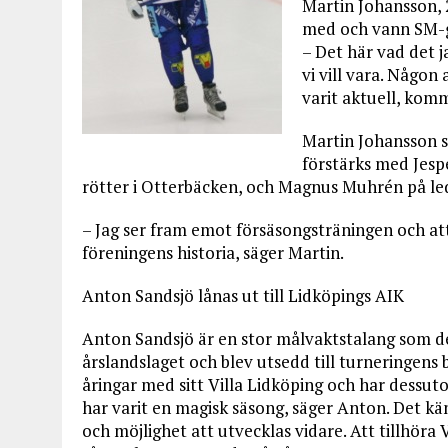
Martin Johansson,
med och vann SM-gu
– Det här vad det j
vi vill vara. Någon
varit aktuell, kom
Martin Johansson s
förstärks med Jesp
rötter i Otterbäcken, och Magnus Muhrén på le
– Jag ser fram emot försäsongsträningen och att 
föreningens historia, säger Martin.
Anton Sandsjö lånas ut till Lidköpings AIK
Anton Sandsjö är en stor målvaktstalang som 
årslandslaget och blev utsedd till turneringens
åringar med sitt Villa Lidköping och har dessut
har varit en magisk säsong, säger Anton. Det kän
och möjlighet att utvecklas vidare. Att tillhöra 