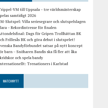
rippel-VM till Uppsala – tre världsmästerskap
pelas samtidigt 2026
M-Slutspel: Villa seriesegrare och slutspelslagen
lara – Rekordintresse för finalen
ttondelsfinal: Dags för Gripen Trollhättan BK
ch Frillesås BK och göra debut i slutspelet!
Svenska Bandyförbundet satsar på nytt koncept
ör barn – Snöharen Bandis ska få fler att åka
kridskor och spela bandy
nternationellt: Trenationers i Karlstad
MATCHNYTT