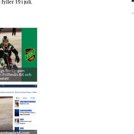
ller 19 i juli.
-
ags för Gripen
h Frillesås BK och
pelet!
 Bandyworld.com