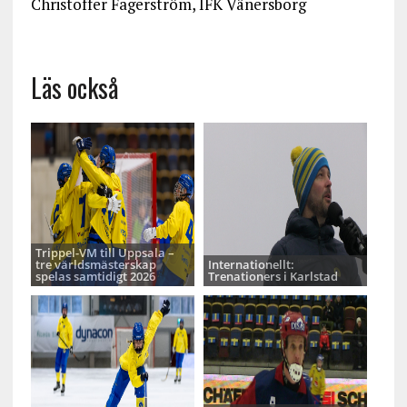
Christoffer Fagerström, IFK Vänersborg
Läs också
Trippel-VM till Uppsala –
tre världsmästerskap
Internationellt:
spelas samtidigt 2026
Trenationers i Karlstad