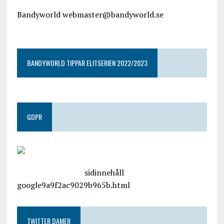
Bandyworld webmaster@bandyworld.se
google9a9f2ac9029b965b.html
BANDYWORLD TIPPAR ELITSERIEN 2022/2023
GDPR
google.com, pub-4487550053079833, DIRECT,
f08c47fec0942fa0
sidinnehåll
google9a9f2ac9029b965b.html
TWITTER DAMER