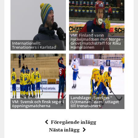
VM: Finland vann
nyckelmatchen mot Norge -
Internationellt:
Grovt matchstraff för Riku
Trenationers i Karlstad
Hämäläinen
Landslaget: Sveriges "
VM: Svensk och finsk seger i
(U)tmanar-Team" uttaget
öppningsmatcherna
till trenationers
Föregående inlägg
Nästa inlägg