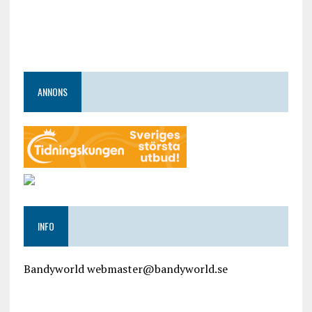
ANNONS
INFO
Bandyworld webmaster@bandyworld.se
google9a9f2ac9029b965b.html