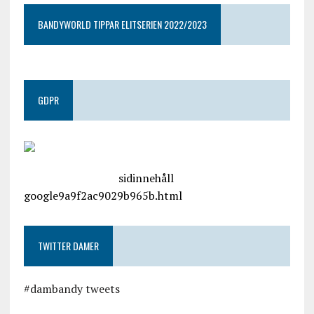
BANDYWORLD TIPPAR ELITSERIEN 2022/2023
GDPR
google.com, pub-4487550053079833, DIRECT,
f08c47fec0942fa0
sidinnehåll
google9a9f2ac9029b965b.html
TWITTER DAMER
#dambandy tweets