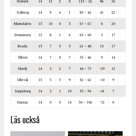
Stabæk
14
12
2
0
112 – 26
86
26
Solberg
14
9
4
1
83 – 42
41
22
Mjøndalen
15
10
0
5
67 – 67
0
20
Drammen
15
8
1
6
63 – 60
3
17
Ready
15
7
3
5
61 – 48
13
17
Ullern
14
7
0
7
55 – 46
9
14
Høvik
14
5
2
7
44 – 73
-29
12
Ullevål
15
3
3
9
52 – 62
-10
9
Sarpsborg
14
3
1
10
53 – 94
-41
7
Hamar
14
0
0
14
34 – 106
-72
0
Läs också