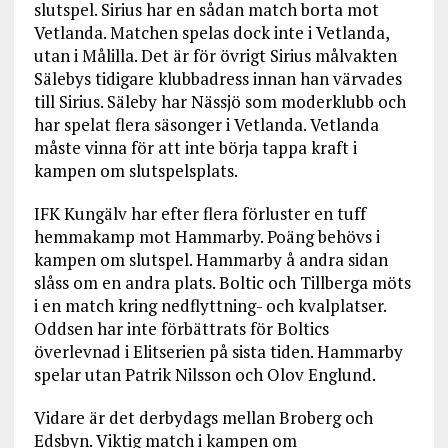
slutspel. Sirius har en sådan match borta mot
Vetlanda. Matchen spelas dock inte i Vetlanda,
utan i Målilla. Det är för övrigt Sirius målvakten
Sälebys tidigare klubbadress innan han värvades
till Sirius. Säleby har Nässjö som moderklubb och
har spelat flera säsonger i Vetlanda. Vetlanda
måste vinna för att inte börja tappa kraft i
kampen om slutspelsplats.
IFK Kungälv har efter flera förluster en tuff
hemmakamp mot Hammarby. Poäng behövs i
kampen om slutspel. Hammarby å andra sidan
slåss om en andra plats. Boltic och Tillberga möts
i en match kring nedflyttning- och kvalplatser.
Oddsen har inte förbättrats för Boltics
överlevnad i Elitserien på sista tiden. Hammarby
spelar utan Patrik Nilsson och Olov Englund.
Vidare är det derbydags mellan Broberg och
Edsbyn. Viktig match i kampen om