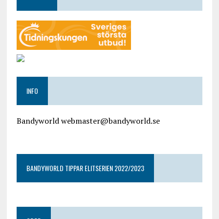
INFO
Bandyworld webmaster@bandyworld.se
google9a9f2ac9029b965b.html
BANDYWORLD TIPPAR ELITSERIEN 2022/2023