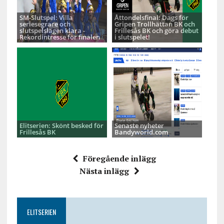
SM-Slutspel: Villa
Åttondelsfinal: Dags för
seriesegrare och
Gripen Trollhättan BK och
slutspelslagen klara -
Frillesås BK och göra debut
Rekordintresse för finalen
i slutspelet!
Elitserien: Skönt besked för
Senaste nyheter
Frillesås BK
Bandyworld.com
Föregående inlägg
Nästa inlägg
ELITSERIEN