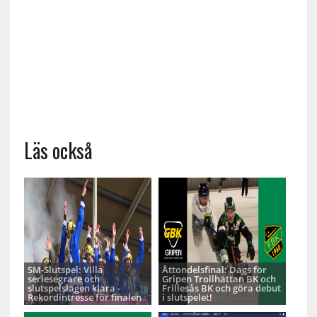
Läs också
SM-Slutspel: Villa
Åttondelsfinal: Dags för
seriesegrare och
Gripen Trollhättan BK och
slutspelslagen klara -
Frillesås BK och göra debut
Rekordintresse för finalen
i slutspelet!