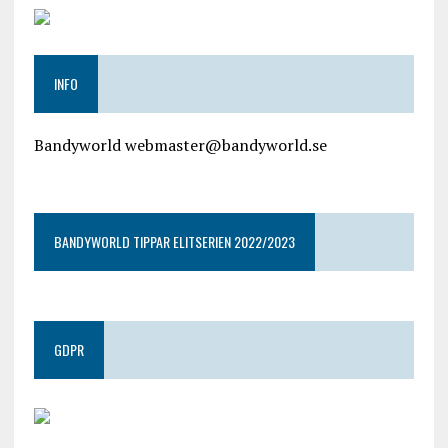
INFO
Bandyworld webmaster@bandyworld.se
google9a9f2ac9029b965b.html
BANDYWORLD TIPPAR ELITSERIEN 2022/2023
GDPR
google.com, pub-4487550053079833, DIRECT,