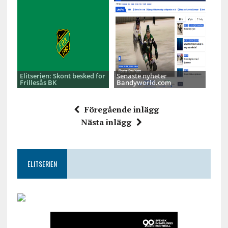
Elitserien: Skönt besked för
Senaste nyheter
Frillesås BK
Bandyworld.com
Föregående inlägg
Nästa inlägg
ELITSERIEN