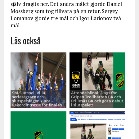
själv dragits ner. Det andra målet gjorde Daniel
Mossberg som tog tillvara på en retur. Sergey
Lomanov gjorde tre mål och Igor Larionov två
mål.
Läs också
SM-Slutspel: Villa
Åttondelsfinal: Dags för
seriesegrare och
Gripen Trollhättan BK och
slutspelslagen klara -
Frillesås BK och göra debut
Rekordintresse för finalen
i slutspelet!