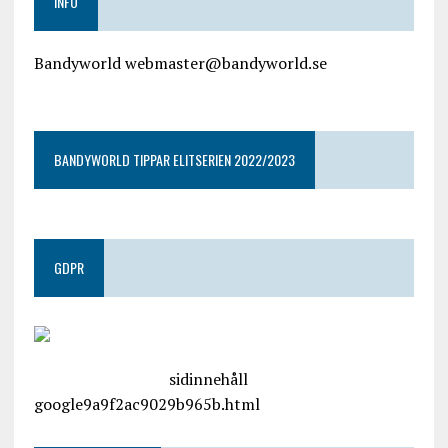
INFO
Bandyworld webmaster@bandyworld.se
google9a9f2ac9029b965b.html
BANDYWORLD TIPPAR ELITSERIEN 2022/2023
GDPR
google.com, pub-4487550053079833, DIRECT,
f08c47fec0942fa0
sidinnehåll
google9a9f2ac9029b965b.html