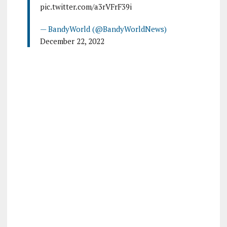
pic.twitter.com/a3rVFrF39i
— BandyWorld (@BandyWorldNews)
December 22, 2022