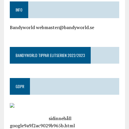
INFO
Bandyworld webmaster@bandyworld.se
google9a9f2ac9029b965b.html
BANDYWORLD TIPPAR ELITSERIEN 2022/2023
GDPR
google.com, pub-4487550053079833, DIRECT,
f08c47fec0942fa0
sidinnehåll
google9a9f2ac9029b965b.html