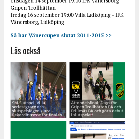
onsdagen 14 september 19:00 IFK Vänersborg –
Gripen Trollhättan
fredag 16 september 19:00 Villa Lidköping – IFK
Vänersborg, Lidköping
Så har Vänercupen slutat 2011-2015 >>
Läs också
SM-Slutspel: Villa
Åttondelsfinal: Dags för
seriesegrare och
Gripen Trollhättan BK och
slutspelslagen klara -
Frillesås BK och göra debut
Rekordintresse för finalen
i slutspelet!