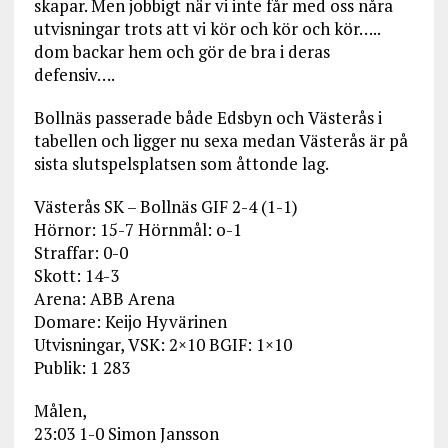
skapar. Men jobbigt när vi inte får med oss nåra
utvisningar trots att vi kör och kör och kör…..
dom backar hem och gör de bra i deras
defensiv….
Bollnäs passerade både Edsbyn och Västerås i
tabellen och ligger nu sexa medan Västerås är på
sista slutspelsplatsen som åttonde lag.
Västerås SK – Bollnäs GIF 2-4 (1-1)
Hörnor: 15-7 Hörnmål: o-1
Straffar: 0-0
Skott: 14-3
Arena: ABB Arena
Domare: Keijo Hyvärinen
Utvisningar, VSK: 2×10 BGIF: 1×10
Publik: 1 283
Målen,
23:03 1-0 Simon Jansson