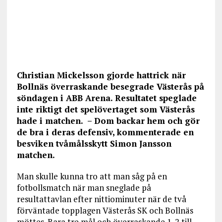
Christian Mickelsson gjorde hattrick när
Bollnäs överraskande besegrade Västerås på
söndagen i ABB Arena. Resultatet speglade
inte riktigt det spelövertaget som Västerås
hade i matchen. – Dom backar hem och gör
de bra i deras defensiv, kommenterade en
besviken tvåmålsskytt Simon Jansson
matchen.
Man skulle kunna tro att man såg på en
fotbollsmatch när man sneglade på
resultattavlan efter nittiominuter när de två
förväntade topplagen Västerås SK och Bollnäs
möttes. Bara tre mål och överraskande 1-2 till