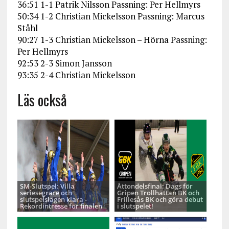
36:51 1-1 Patrik Nilsson Passning: Per Hellmyrs
50:34 1-2 Christian Mickelsson Passning: Marcus
Ståhl
90:27 1-3 Christian Mickelsson – Hörna Passning:
Per Hellmyrs
92:53 2-3 Simon Jansson
93:35 2-4 Christian Mickelsson
Läs också
SM-Slutspel: Villa
Åttondelsfinal: Dags för
seriesegrare och
Gripen Trollhättan BK och
slutspelslagen klara -
Frillesås BK och göra debut
Rekordintresse för finalen
i slutspelet!