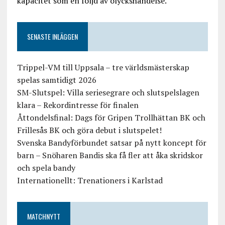
kapacitet som en följd av olyckshändelse.
SENASTE INLÄGGEN
Trippel-VM till Uppsala – tre världsmästerskap
spelas samtidigt 2026
SM-Slutspel: Villa seriesegrare och slutspelslagen
klara – Rekordintresse för finalen
Åttondelsfinal: Dags för Gripen Trollhättan BK och
Frillesås BK och göra debut i slutspelet!
Svenska Bandyförbundet satsar på nytt koncept för
barn – Snöharen Bandis ska få fler att åka skridskor
och spela bandy
Internationellt: Trenationers i Karlstad
MATCHNYTT