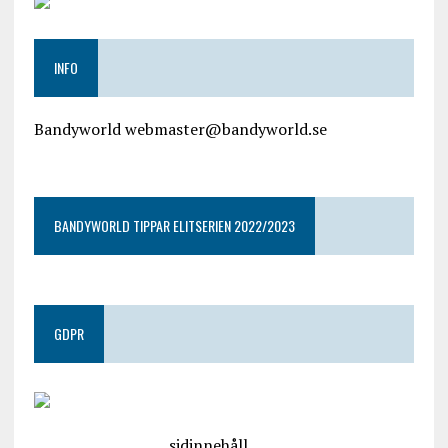
INFO
Bandyworld webmaster@bandyworld.se
google9a9f2ac9029b965b.html
BANDYWORLD TIPPAR ELITSERIEN 2022/2023
GDPR
google.com, pub-4487550053079833, DIRECT,
f08c47fec0942fa0
sidinnehåll