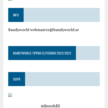
INFO
Bandyworld webmaster@bandyworld.se
google9a9f2ac9029b965b.html
BANDYWORLD TIPPAR ELITSERIEN 2022/2023
GDPR
google.com, pub-4487550053079833, DIRECT,
f08c47fec0942fa0
sidinnehåll