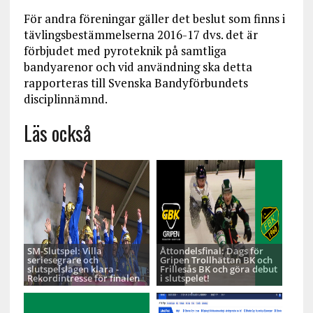
För andra föreningar gäller det beslut som finns i
tävlingsbestämmelserna 2016-17 dvs. det är
förbjudet med pyroteknik på samtliga
bandyarenor och vid användning ska detta
rapporteras till Svenska Bandyförbundets
disciplinnämnd.
Läs också
SM-Slutspel: Villa
Åttondelsfinal: Dags för
seriesegrare och
Gripen Trollhättan BK och
slutspelslagen klara -
Frillesås BK och göra debut
Rekordintresse för finalen
i slutspelet!