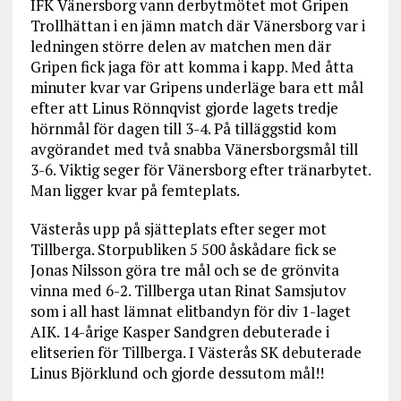
IFK Vänersborg vann derbytmötet mot Gripen
Trollhättan i en jämn match där Vänersborg var i
ledningen större delen av matchen men där
Gripen fick jaga för att komma i kapp. Med åtta
minuter kvar var Gripens underläge bara ett mål
efter att Linus Rönnqvist gjorde lagets tredje
hörnmål för dagen till 3-4. På tilläggstid kom
avgörandet med två snabba Vänersborgsmål till
3-6. Viktig seger för Vänersborg efter tränarbytet.
Man ligger kvar på femteplats.
Västerås upp på sjätteplats efter seger mot
Tillberga. Storpubliken 5 500 åskådare fick se
Jonas Nilsson göra tre mål och se de grönvita
vinna med 6-2. Tillberga utan Rinat Samsjutov
som i all hast lämnat elitbandyn för div 1-laget
AIK. 14-årige Kasper Sandgren debuterade i
elitserien för Tillberga. I Västerås SK debuterade
Linus Björklund och gjorde dessutom mål!!