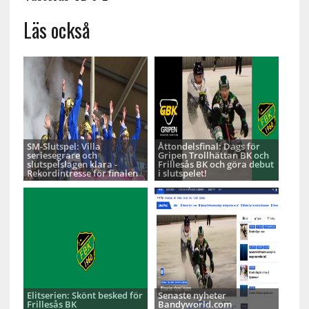
Läs också
SM-Slutspel: Villa
Åttondelsfinal: Dags för
seriesegrare och
Gripen Trollhättan BK och
slutspelslagen klara -
Frillesås BK och göra debut
Rekordintresse för finalen
i slutspelet!
Elitserien: Skönt besked för
Senaste nyheter
Frillesås BK
Bandyworld.com