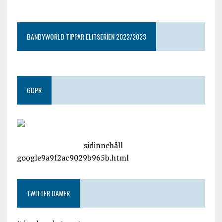
google9a9f2ac9029b965b.html
BANDYWORLD TIPPAR ELITSERIEN 2022/2023
GDPR
google.com, pub-4487550053079833, DIRECT,
f08c47fec0942fa0
sidinnehåll
google9a9f2ac9029b965b.html
TWITTER DAMER