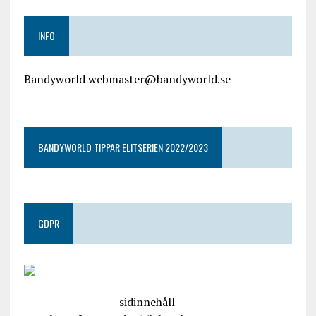
INFO
Bandyworld webmaster@bandyworld.se
google9a9f2ac9029b965b.html
BANDYWORLD TIPPAR ELITSERIEN 2022/2023
GDPR
google.com, pub-4487550053079833, DIRECT,
f08c47fec0942fa0
sidinnehåll