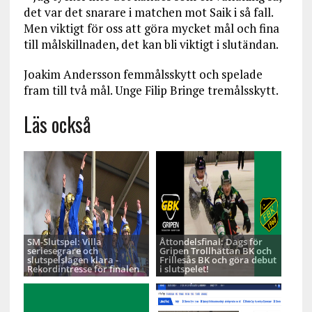
det var det snarare i matchen mot Saik i så fall.
Men viktigt för oss att göra mycket mål och fina
till målskillnaden, det kan bli viktigt i slutändan.
Joakim Andersson femmålsskytt och spelade
fram till två mål. Unge Filip Bringe tremålsskytt.
Läs också
SM-Slutspel: Villa
Åttondelsfinal: Dags för
seriesegrare och
Gripen Trollhättan BK och
slutspelslagen klara -
Frillesås BK och göra debut
Rekordintresse för finalen
i slutspelet!