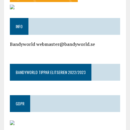
INFO
Bandyworld webmaster@bandyworld.se
google9a9f2ac9029b965b.html
BANDYWORLD TIPPAR ELITSERIEN 2022/2023
GDPR
google.com, pub-4487550053079833, DIRECT,