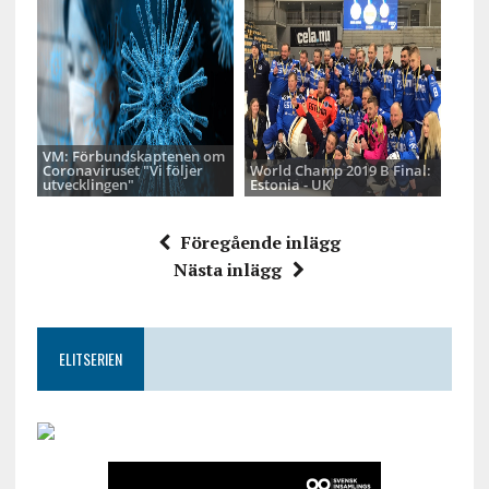
VM: Förbundskaptenen om
Coronaviruset "Vi följer
World Champ 2019 B Final:
utvecklingen"
Estonia - UK
Föregående inlägg
Nästa inlägg
ELITSERIEN