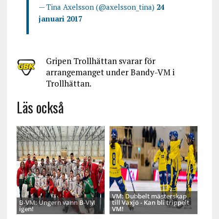
— Tina Axelsson (@axelsson_tina)
24
januari 2017
Gripen Trollhättan svarar för
arrangemanget under Bandy-VM i
Trollhättan.
Läs också
VM: Dubbelt mästerskap
B-VM: Ungern vann B-VM
till Växjö - Kan bli trippelt
igen!
VM!