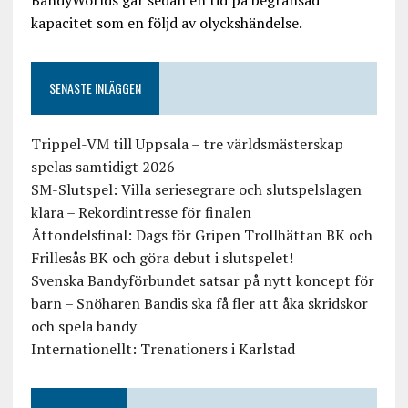
BandyWorlds går sedan en tid på begränsad
kapacitet som en följd av olyckshändelse.
SENASTE INLÄGGEN
Trippel-VM till Uppsala – tre världsmästerskap
spelas samtidigt 2026
SM-Slutspel: Villa seriesegrare och slutspelslagen
klara – Rekordintresse för finalen
Åttondelsfinal: Dags för Gripen Trollhättan BK och
Frillesås BK och göra debut i slutspelet!
Svenska Bandyförbundet satsar på nytt koncept för
barn – Snöharen Bandis ska få fler att åka skridskor
och spela bandy
Internationellt: Trenationers i Karlstad