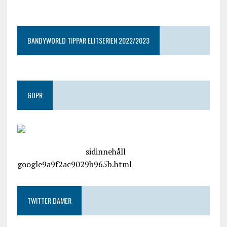
google9a9f2ac9029b965b.html
BANDYWORLD TIPPAR ELITSERIEN 2022/2023
GDPR
google.com, pub-4487550053079833, DIRECT,
f08c47fec0942fa0
sidinnehåll
google9a9f2ac9029b965b.html
TWITTER DAMER