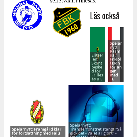
serietvåan Frillesås.
Läs också
Spelar
nytt:
Rasm
Elitser
us
ien:
Fridol
Skönt
fsson
beske
förlän
d för
ger
Frilles
med
ås BK
TB
Spelarnytt:
Spelarnytt: Främgård klar
Transferfönstret stängt "Så
för fortsättning med Falu
gick det - Valet är gjort" -