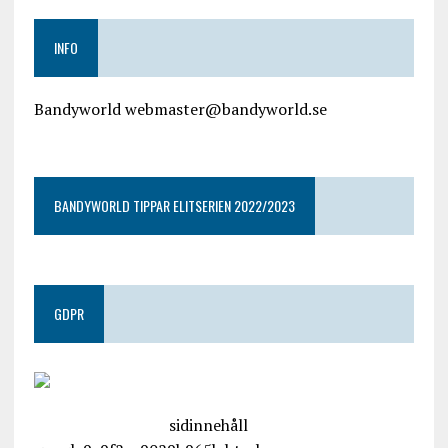
INFO
Bandyworld webmaster@bandyworld.se
google9a9f2ac9029b965b.html
BANDYWORLD TIPPAR ELITSERIEN 2022/2023
GDPR
google.com, pub-4487550053079833, DIRECT,
f08c47fec0942fa0
sidinnehåll