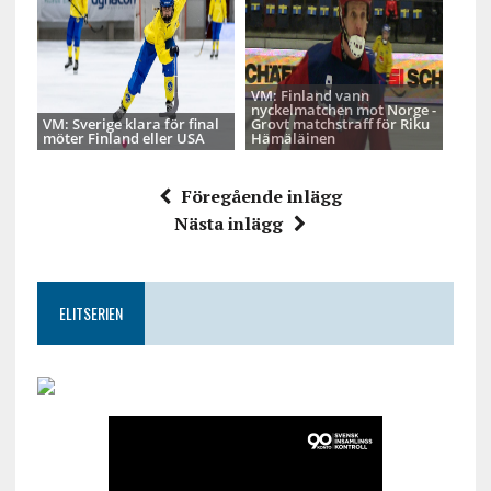
VM: Finland vann
nyckelmatchen mot Norge -
VM: Sverige klara för final
Grovt matchstraff för Riku
möter Finland eller USA
Hämäläinen
Föregående inlägg
Nästa inlägg
ELITSERIEN