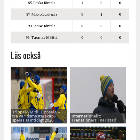
85. Pekka Rintala
1
0
0
87. Mikko Lukkarila
0
1
0
90. Janne Rintala
0
0
0
99. Tuomas Määttä
0
0
0
Läs också
Trippel-VM till Uppsala –
tre världsmästerskap
Internationellt:
spelas samtidigt 2026
Trenationers i Karlstad