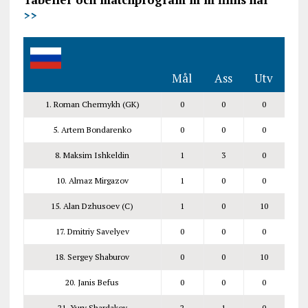
>>
Mål
Ass
Utv
1. Roman Chermykh (GK)
0
0
0
5. Artem Bondarenko
0
0
0
8. Maksim Ishkeldin
1
3
0
10. Almaz Mirgazov
1
0
0
15. Alan Dzhusoev (C)
1
0
10
17. Dmitriy Savelyev
0
0
0
18. Sergey Shaburov
0
0
10
20. Janis Befus
0
0
0
21. Yury Shardakov
2
1
0