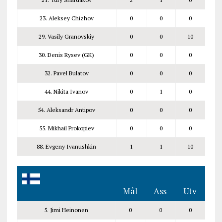
23. Aleksey Chizhov
0
0
0
29. Vasily Granovskiy
0
0
10
30. Denis Rysev (GK)
0
0
0
32. Pavel Bulatov
0
0
0
44. Nikita Ivanov
0
1
0
54. Aleksandr Antipov
0
0
0
55. Mikhail Prokopiev
0
0
0
88. Evgeny Ivanushkin
1
1
10
Mål
Ass
Utv
5. Jimi Heinonen
0
0
0