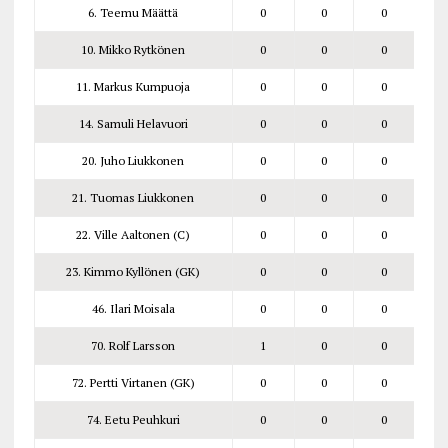
6. Teemu Määttä
0
0
0
10. Mikko Rytkönen
0
0
0
11. Markus Kumpuoja
0
0
0
14. Samuli Helavuori
0
0
0
20. Juho Liukkonen
0
0
0
21. Tuomas Liukkonen
0
0
0
22. Ville Aaltonen (C)
0
0
0
23. Kimmo Kyllönen (GK)
0
0
0
46. Ilari Moisala
0
0
0
70. Rolf Larsson
1
0
0
72. Pertti Virtanen (GK)
0
0
0
74. Eetu Peuhkuri
0
0
0