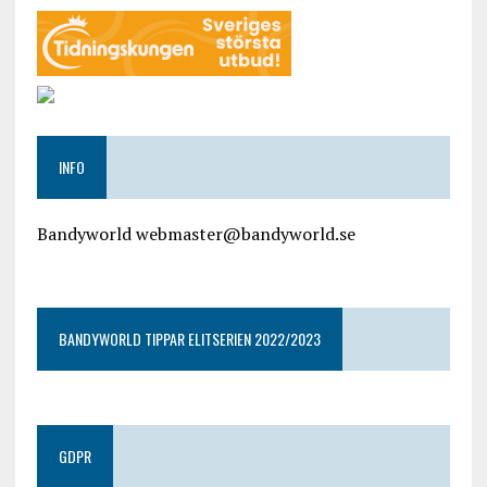
INFO
Bandyworld webmaster@bandyworld.se
google9a9f2ac9029b965b.html
BANDYWORLD TIPPAR ELITSERIEN 2022/2023
GDPR