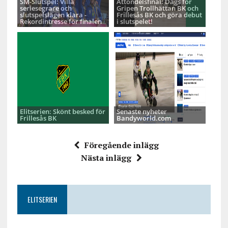
SM-Slutspel: Villa
Åttondelsfinal: Dags för
seriesegrare och
Gripen Trollhättan BK och
slutspelslagen klara -
Frillesås BK och göra debut
Rekordintresse för finalen
i slutspelet!
Elitserien: Skönt besked för
Senaste nyheter
Frillesås BK
Bandyworld.com
Föregående inlägg
Nästa inlägg
ELITSERIEN