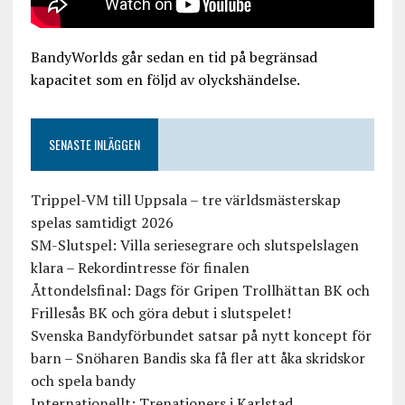
BandyWorlds går sedan en tid på begränsad
kapacitet som en följd av olyckshändelse.
SENASTE INLÄGGEN
Trippel-VM till Uppsala – tre världsmästerskap
spelas samtidigt 2026
SM-Slutspel: Villa seriesegrare och slutspelslagen
klara – Rekordintresse för finalen
Åttondelsfinal: Dags för Gripen Trollhättan BK och
Frillesås BK och göra debut i slutspelet!
Svenska Bandyförbundet satsar på nytt koncept för
barn – Snöharen Bandis ska få fler att åka skridskor
och spela bandy
Internationellt: Trenationers i Karlstad