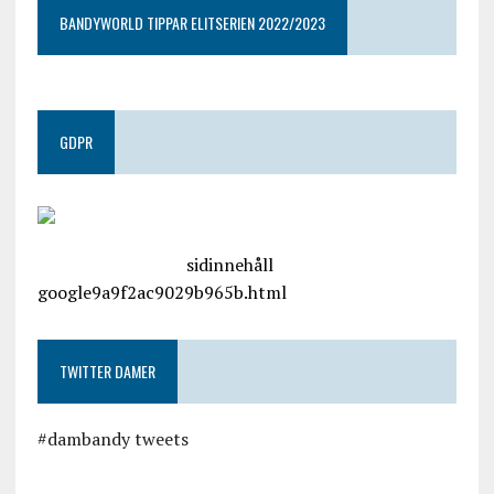
BANDYWORLD TIPPAR ELITSERIEN 2022/2023
GDPR
google.com, pub-4487550053079833, DIRECT,
f08c47fec0942fa0
sidinnehåll
google9a9f2ac9029b965b.html
TWITTER DAMER
#dambandy tweets