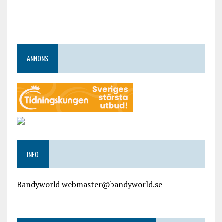
ANNONS
INFO
Bandyworld webmaster@bandyworld.se
google9a9f2ac9029b965b.html