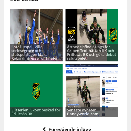
SM-Slutspel: Villa
Åttondelsfinal: Dags för
seriesegrare och
Gripen Trollhättan BK och
slutspelslagen klara -
Frillesås BK och göra debut
Rekordintresse för finalen
i slutspelet!
Elitserien: Skönt besked för
Senaste nyheter
Frillesås BK
Bandyworld.com
Föregående inlägg