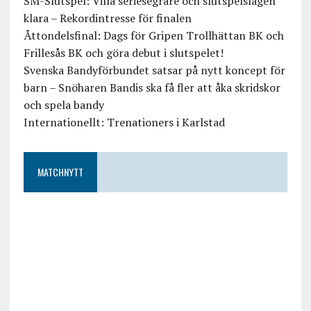
SM-Slutspel: Villa seriesegrare och slutspelslagen
klara – Rekordintresse för finalen
Åttondelsfinal: Dags för Gripen Trollhättan BK och
Frillesås BK och göra debut i slutspelet!
Svenska Bandyförbundet satsar på nytt koncept för
barn – Snöharen Bandis ska få fler att åka skridskor
och spela bandy
Internationellt: Trenationers i Karlstad
MATCHNYTT