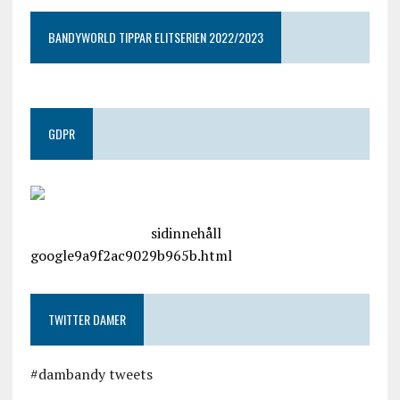
BANDYWORLD TIPPAR ELITSERIEN 2022/2023
GDPR
google.com, pub-4487550053079833, DIRECT,
f08c47fec0942fa0
sidinnehåll
google9a9f2ac9029b965b.html
TWITTER DAMER
#dambandy tweets