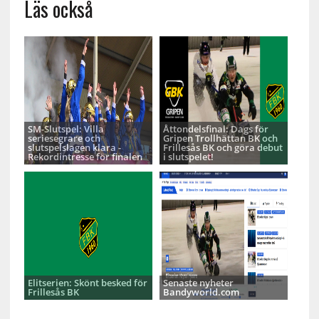
Läs också
SM-Slutspel: Villa
Åttondelsfinal: Dags för
seriesegrare och
Gripen Trollhättan BK och
slutspelslagen klara -
Frillesås BK och göra debut
Rekordintresse för finalen
i slutspelet!
Elitserien: Skönt besked för
Senaste nyheter
Frillesås BK
Bandyworld.com