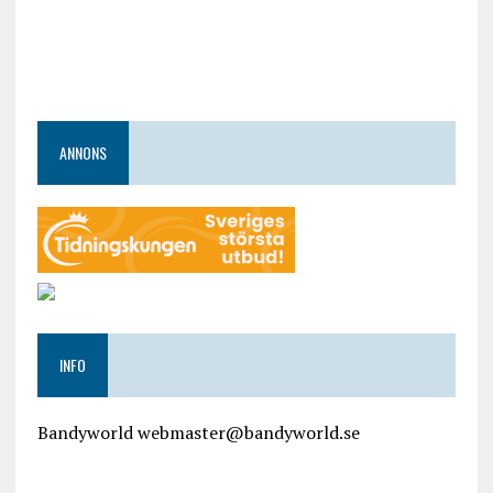
ANNONS
INFO
Bandyworld webmaster@bandyworld.se
google9a9f2ac9029b965b.html