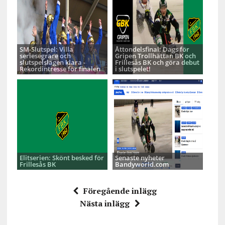
SM-Slutspel: Villa
Åttondelsfinal: Dags för
seriesegrare och
Gripen Trollhättan BK och
slutspelslagen klara -
Frillesås BK och göra debut
Rekordintresse för finalen
i slutspelet!
Elitserien: Skönt besked för
Senaste nyheter
Frillesås BK
Bandyworld.com
Föregående inlägg
Nästa inlägg