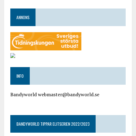
ANNONS
INFO
Bandyworld webmaster@bandyworld.se
google9a9f2ac9029b965b.html
BANDYWORLD TIPPAR ELITSERIEN 2022/2023