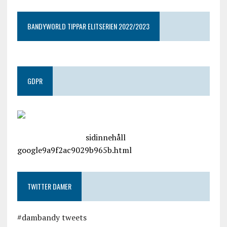
BANDYWORLD TIPPAR ELITSERIEN 2022/2023
GDPR
google.com, pub-4487550053079833, DIRECT,
f08c47fec0942fa0
sidinnehåll
google9a9f2ac9029b965b.html
TWITTER DAMER
#dambandy tweets