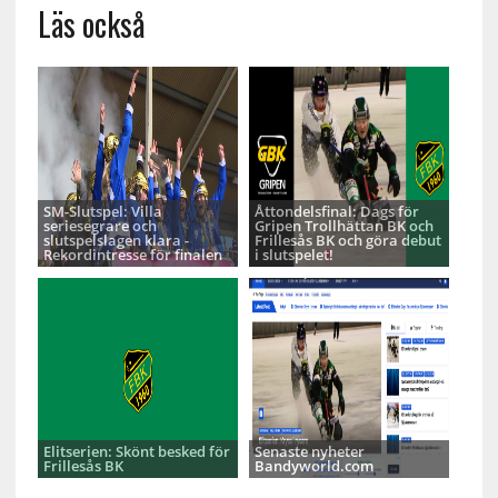
Läs också
SM-Slutspel: Villa
Åttondelsfinal: Dags för
seriesegrare och
Gripen Trollhättan BK och
slutspelslagen klara -
Frillesås BK och göra debut
Rekordintresse för finalen
i slutspelet!
Elitserien: Skönt besked för
Senaste nyheter
Frillesås BK
Bandyworld.com