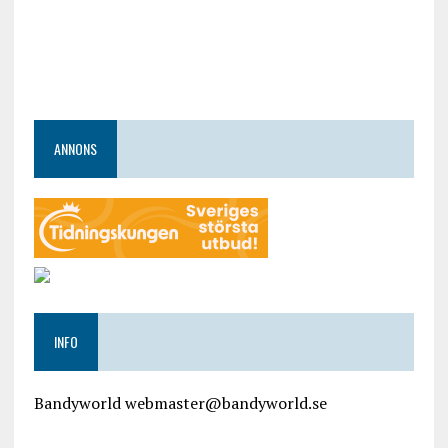
ANNONS
INFO
Bandyworld webmaster@bandyworld.se
google9a9f2ac9029b965b.html