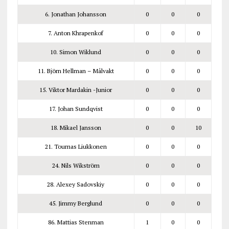
6. Jonathan Johansson
0
0
0
7. Anton Khrapenkof
0
0
0
10. Simon Wiklund
0
0
0
11. Björn Hellman – Målvakt
0
0
0
15. Viktor Mardakin -Junior
0
0
0
17. Johan Sundqvist
0
0
0
18. Mikael Jansson
0
0
10
21. Toumas Liukkonen
0
0
0
24. Nils Wikström
0
0
0
28. Alexey Sadovskiy
0
0
0
45. Jimmy Berglund
0
0
0
86. Mattias Stenman
1
0
0