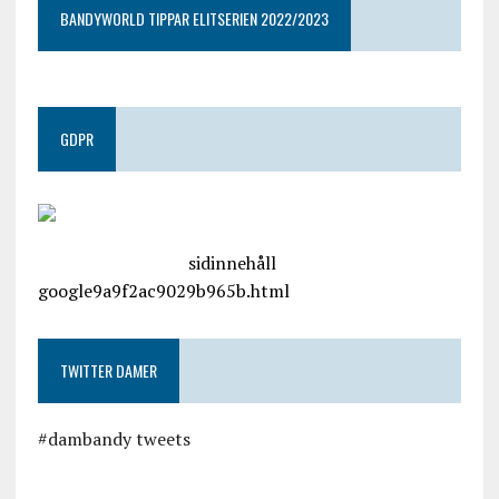
BANDYWORLD TIPPAR ELITSERIEN 2022/2023
GDPR
google.com, pub-4487550053079833, DIRECT,
f08c47fec0942fa0
sidinnehåll
google9a9f2ac9029b965b.html
TWITTER DAMER
#dambandy tweets