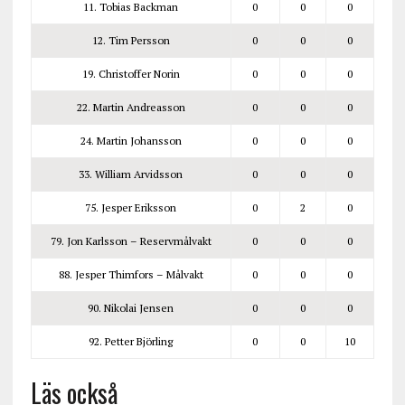
11. Tobias Backman
0
0
0
12. Tim Persson
0
0
0
19. Christoffer Norin
0
0
0
22. Martin Andreasson
0
0
0
24. Martin Johansson
0
0
0
33. William Arvidsson
0
0
0
75. Jesper Eriksson
0
2
0
79. Jon Karlsson – Reservmålvakt
0
0
0
88. Jesper Thimfors – Målvakt
0
0
0
90. Nikolai Jensen
0
0
0
92. Petter Björling
0
0
10
Läs också