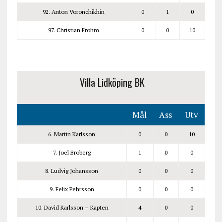
92. Anton Voronchikhin
0
1
0
97. Christian Frohm
0
0
10
Villa Lidköping BK
Mål
Ass
Utv
6. Martin Karlsson
0
0
10
7. Joel Broberg
1
0
0
8. Ludvig Johansson
0
0
0
9. Felix Pehrsson
0
0
0
10. David Karlsson – Kapten
4
0
0