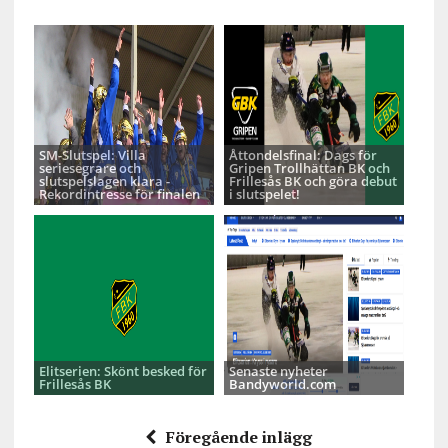
SM-Slutspel: Villa
Åttondelsfinal: Dags för
seriesegrare och
Gripen Trollhättan BK och
slutspelslagen klara -
Frillesås BK och göra debut
Rekordintresse för finalen
i slutspelet!
Elitserien: Skönt besked för
Senaste nyheter
Frillesås BK
Bandyworld.com
Föregående inlägg