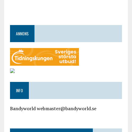
ANNONS
INFO
Bandyworld webmaster@bandyworld.se
google9a9f2ac9029b965b.html