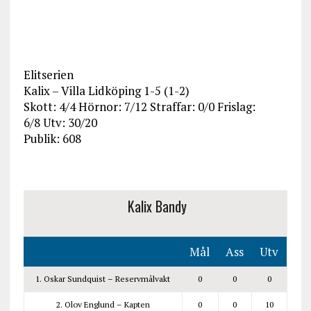
Elitserien
Kalix – Villa Lidköping 1-5 (1-2)
Skott:
4
/
4
Hörnor:
7
/
12
Straffar:
0
/
0
Frislag:
6
/
8
Utv:
30
/
20
Publik: 608
Kalix Bandy
Mål
Ass
Utv
1. Oskar Sundquist – Reservmålvakt
0
0
0
2. Olov Englund – Kapten
0
0
10