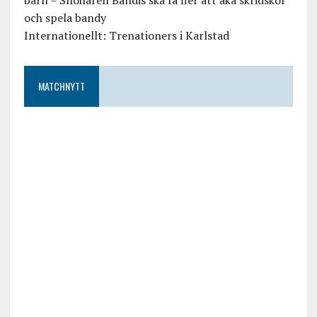
barn – Snöharen Bandis ska få fler att åka skridskor
och spela bandy
Internationellt: Trenationers i Karlstad
MATCHNYTT