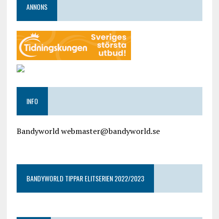
ANNONS
INFO
Bandyworld webmaster@bandyworld.se
google9a9f2ac9029b965b.html
BANDYWORLD TIPPAR ELITSERIEN 2022/2023