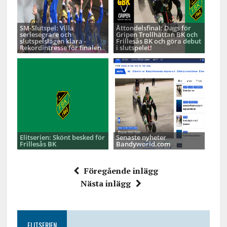
SM-Slutspel: Villa
Åttondelsfinal: Dags för
seriesegrare och
Gripen Trollhättan BK och
slutspelslagen klara -
Frillesås BK och göra debut
Rekordintresse för finalen
i slutspelet!
Elitserien: Skönt besked för
Senaste nyheter
Frillesås BK
Bandyworld.com
Föregående inlägg
Nästa inlägg
ELITSERIEN