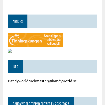
ANNONS
INFO
Bandyworld webmaster@bandyworld.se
google9a9f2ac9029b965b.html
BANDYWORLD TIPPAR ELITSERIEN 2022/2023