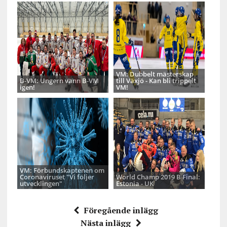
VM: Dubbelt mästerskap
B-VM: Ungern vann B-VM
till Växjö - Kan bli trippelt
igen!
VM!
VM: Förbundskaptenen om
Coronaviruset "Vi följer
World Champ 2019 B Final:
utvecklingen"
Estonia - UK
Föregående inlägg
Nästa inlägg