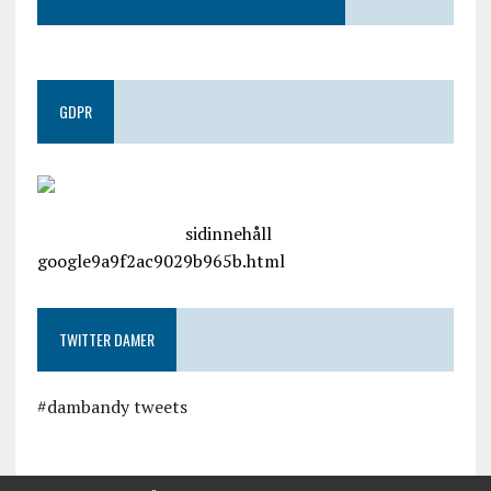
GDPR
google.com, pub-4487550053079833, DIRECT,
f08c47fec0942fa0
sidinnehåll
google9a9f2ac9029b965b.html
TWITTER DAMER
#dambandy tweets