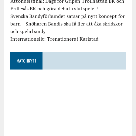
Åttondelsfinal: Dags för Gripen Trollhättan BK och
Frillesås BK och göra debut i slutspelet!
Svenska Bandyförbundet satsar på nytt koncept för
barn – Snöharen Bandis ska få fler att åka skridskor
och spela bandy
Internationellt: Trenationers i Karlstad
MATCHNYTT