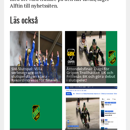
Alftin till nyhetssiten.
Läs också
SM-Slutspel: Villa
Åttondelsfinal: Dags för
seriesegrare och
Gripen Trollhättan BK och
slutspelslagen klara -
Frillesås BK och göra debut
Rekordintresse för finalen
i slutspelet!