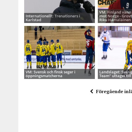
VM: Finland vann
Internationellt: Trenationers i
mot Norge - Grovt
Karlstad
Riku Hämäläinen
VM: Svensk och finsk seger i
Landslaget: Sveri
öppningsmatcherna
Team" uttaget till
Föregående inl