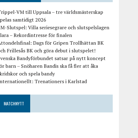
rippel-VM till Uppsala – tre världsmästerskap
pelas samtidigt 2026
M-Slutspel: Villa seriesegrare och slutspelslagen
lara – Rekordintresse för finalen
ttondelsfinal: Dags för Gripen Trollhättan BK
ch Frillesås BK och göra debut i slutspelet!
Svenska Bandyförbundet satsar på nytt koncept
ör barn – Snöharen Bandis ska få fler att åka
kridskor och spela bandy
nternationellt: Trenationers i Karlstad
MATCHNYTT