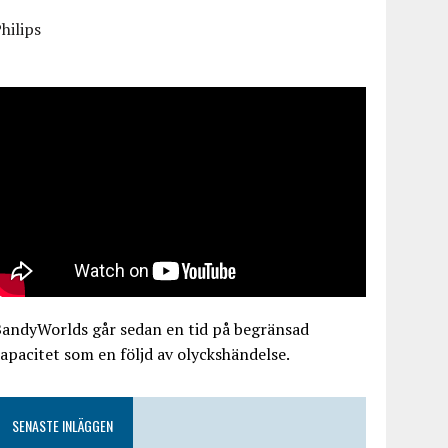
hilips
BandyWorlds går sedan en tid på begränsad
apacitet som en följd av olyckshändelse.
SENASTE INLÄGGEN