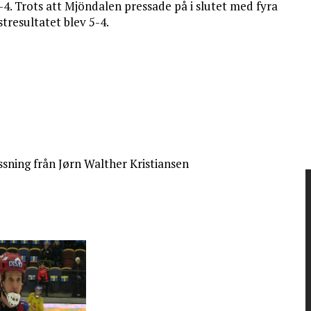
5-4. Trots att Mjöndalen pressade på i slutet med fyra
tresultatet blev 5-4.
ssning från Jørn Walther Kristiansen