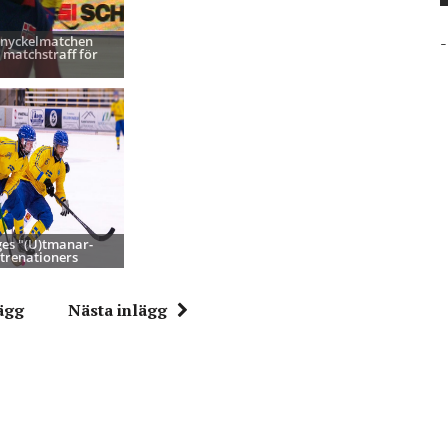
 nyckelmatchen
-
 matchstraff för
ges "(U)tmanar-
 trenationers
ägg
Nästa inlägg